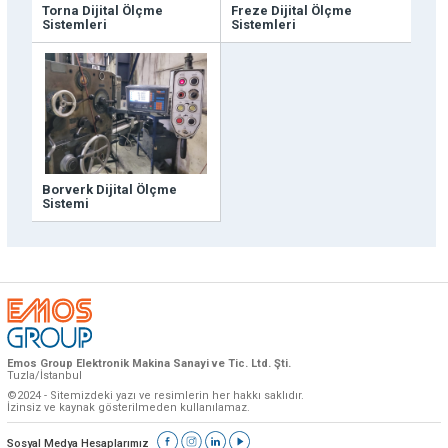
» Kurumsal
Torna Dijital Ölçme
Freze Dijital Ölçme
» Uygulamalar
» CNC Yedek Parça
Bize Ulaşın
Sistemleri
Sistemleri
» Makina Aydınlatma
» Konum
» Üretim
Tüm hakkı saklıdır. Sitemizde kullanılan tüm içerik ve görseller
Emos Grup'a ait olup izinsiz kullanımı hukuki yaptırıma tabidir.
» Kalite
» Servis
» Referanslar
» Kataloglar
Borverk Dijital Ölçme
Sistemi
» Kariyer
» Çözüm Ortakları
» İletişim
Müşteri temsilcilerimiz size çok yakın
0850 811 36 67
Emos Group Elektronik Makina Sanayi ve Tic. Ltd. Şti.
Tuzla/İstanbul
©2024 - Sitemizdeki yazı ve resimlerin her hakkı saklıdır.
İzinsiz ve kaynak gösterilmeden kullanılamaz.
Sosyal Medya Hesaplarımız