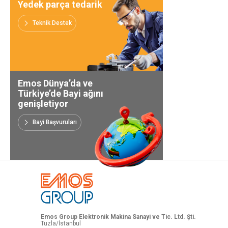
Yedek parça tedarik
Bayi Başvuruları
Teknik Destek
Emos Dünya’da ve
Türkiye’de Bayi ağını
genişletiyor
Bayi Başvuruları
Emos Group Elektronik Makina Sanayi ve Tic. Ltd. Şti.
Tuzla/İstanbul