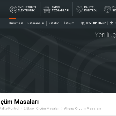
×
ENDÜSTRİYEL
TAKIM
KALİTE
Dİ
ELEKTRONİK
TEZGAHLARI
KONTROL
Sİ
Kurumsal
Referanslar
Katalog
İletişim
0850
811 36 67
Yenilik
Sosya
DİJ
YEL
TAKIM
KALİTE
ÖL
İK
TEZGAHLARI
KONTROL
Sİ
ler
Sensö
Merke
lçüm Masaları
Kalite Kontrol
2 Eksen Ölçüm Masaları
Ahşap Ölçüm Masaları
rler
Kaplin