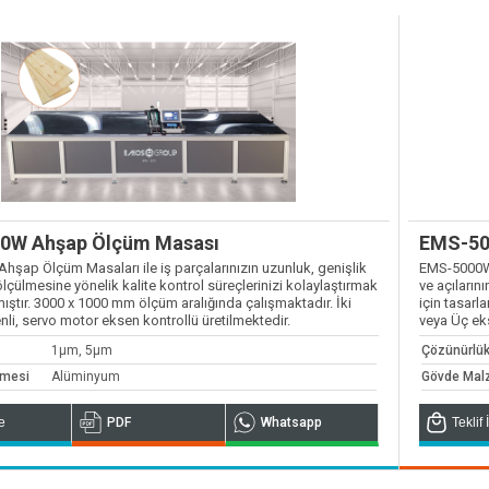
Potan
tomasyon ve Kontrol
0W Ahşap Ölçüm Masası
EMS-50
şap Ölçüm Masaları ile iş parçalarınızın uzunluk, genişlik
EMS-5000W 
 ölçülmesine yönelik kalite kontrol süreçlerinizi kolaylaştırmak
ve açıların
mıştır. 3000 x 1000 mm ölçüm aralığında çalışmaktadır. İki
için tasarl
li, servo motor eksen kontrollü üretilmektedir.
veya Üç eks
1µm, 5µm
Çözünürlü
emesi
Alüminyum
Gövde Mal
te
PDF
Whatsapp
Teklif 