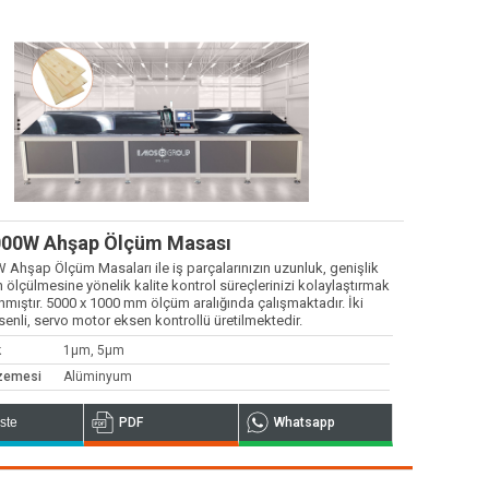
siyometreler
00W Ahşap Ölçüm Masası
Ahşap Ölçüm Masaları ile iş parçalarınızın uzunluk, genişlik
ın ölçülmesine yönelik kalite kontrol süreçlerinizi kolaylaştırmak
anmıştır. 5000 x 1000 mm ölçüm aralığında çalışmaktadır. İki
enli, servo motor eksen kontrollü üretilmektedir.
k
1µm, 5µm
zemesi
Alüminyum
İste
PDF
Whatsapp