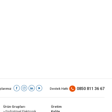
0850 811 36 67
larımız
Destek Hattı
Ürün Grupları
Üretim
» Endüstriyel Elektronik
Kalite