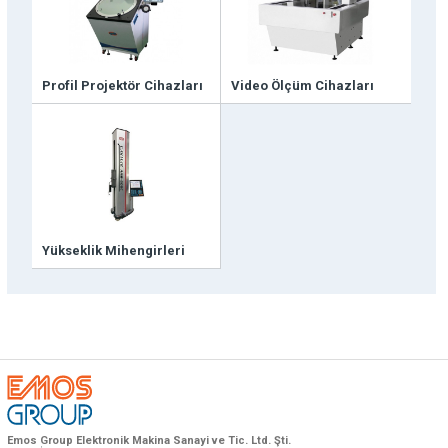
Teknik destek & Yedek parça tedarik
Teknik Destek
Profil Projektör Cihazları
Video Ölçüm Cihazları
Emos Dünya’da ve Türkiye’de Bayi ağını
genişletiyor
Bayi Başvuruları
Yükseklik Mihengirleri
Emos Group Elektronik Makina Sanayi ve Tic. Ltd. Şti.