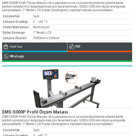
» Kurumsal
EMS-3000P Profil Ölçüm Masası ile iş parçalarınızın uzunluk ölçümlerine yönelik kalite
» Uygulamalar
» CNC Yedek Parça
Bize Ulaşın
kontrol süreçlerinizi kolaylaştırmak için tasarlanmıştır. 3000 x 500 mm ölçüm aralığında
» Makina Aydınlatma
» Konum
çalışmaktadır. 7" Renkli LCD Dijital Göstergemiz standart olarak sunulmaktadır.
» Üretim
Çözünürlük
5µm
Tüm hakkı saklıdır. Sitemizde kullanılan tüm içerik ve görseller
Emos Grup'a ait olup izinsiz kullanımı hukuki yaptırıma tabidir.
» Kalite
Çalışma Sıcaklığı
5 … +45 °C
Gövde Malzemesi
Alüminyum
» Servis
Dijital Gösterge
7" Renkli LCD
Çalışma Ölçüleri
3000mm x 500mm
» Referanslar
Teklif İste
PDF
» Kataloglar
Whatsapp
» Kariyer
» Çözüm Ortakları
» İletişim
Müşteri temsilcilerimiz size çok yakın
0850 811 36 67
EMS-5000P Profil Ölçüm Masası
EMS-5000P Profil Ölçüm Masası ile iş parçalarınızın uzunluk ölçümlerine yönelik kalite
kontrol süreçlerinizi kolaylaştırmak için tasarlanmıştır. 5000 x 500 mm ölçüm aralığında
çalışmaktadır. 7" Renkli LCD Dijital Göstergemiz standart olarak sunulmaktadır.
Çözünürlük
5µm
Çalışma Sıcaklığı
5 … +45 °C