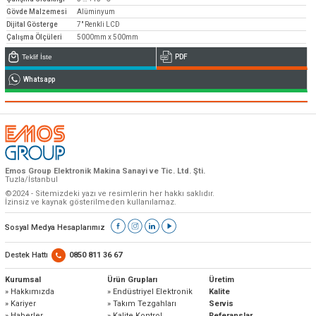
Teknik destek & Yedek parça tedarik
Gövde Malzemesi
Alüminyum
Teknik Destek
Dijital Gösterge
7" Renkli LCD
Çalışma Ölçüleri
5000mm x 500mm
Teklif İste
PDF
Whatsapp
Emos Dünya’da ve Türkiye’de Bayi ağını
genişletiyor
Bayi Başvuruları
Emos Group Elektronik Makina Sanayi ve Tic. Ltd. Şti.
Tuzla/İstanbul
©2024 - Sitemizdeki yazı ve resimlerin her hakkı saklıdır.
İzinsiz ve kaynak gösterilmeden kullanılamaz.
Sosyal Medya Hesaplarımız
Destek Hattı
0850 811 36 67
Kurumsal
Ürün Grupları
Üretim
» Hakkımızda
» Endüstriyel Elektronik
Kalite
» Kariyer
» Takım Tezgahları
Servis
» Haberler
» Kalite Kontrol
Referanslar