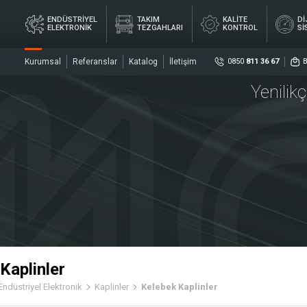
×
ENDÜSTRİYEL
TAKIM
KALİTE
Dİ
ELEKTRONİK
TEZGAHLARI
KONTROL
Sİ
Kurumsal
Referanslar
Katalog
İletişim
0850
811 36 67
Yenilik
Sosya
DİJ
YEL
TAKIM
KALİTE
ÖL
İK
TEZGAHLARI
KONTROL
Sİ
ler
Sensö
Merke
Kaplinler
Endüstriyel Elektronik
Kaplinler
Kelebek Kaplinler
rler
Kaplin