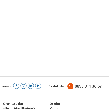
0850 811 36 67
larımız
Destek Hattı
Ürün Grupları
Üretim
» Endüstriyel Elektronik
Kalite