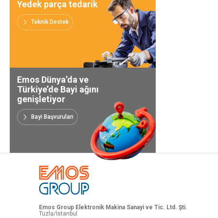
Yedek parça tedarik
Bayi Başvuruları
Teknik Destek
Emos Dünya’da ve
Türkiye’de Bayi ağını
genişletiyor
Bayi Başvuruları
Emos Group Elektronik Makina Sanayi ve Tic. Ltd. Şti.
Tuzla/İstanbul