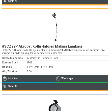
Satın Al
HSCZ22P Akrobat Kollu Halojen Makina Lambası
HSCZ22P Akrobat Kollu Halojen Makina Lambaları 24 VDC besleme voltajına sahiptir. IP65
koruma sınıfıyla su, yağ, toz ve nemden etkilenmezler.
Gövde Malzemesi
Alüminyum - Temperli Cam
Koruma Sınıfı
IP65
Uzunluk
L1:280mm - L2:280mm
Güç Tüketimi
70W
Teklif İste
Whatsapp
Satın Al