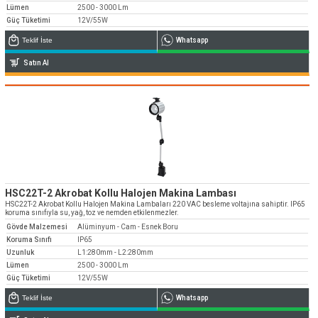
Teknik destek & Yedek parça tedarik
Lümen
2500 - 3000 Lm
Güç Tüketimi
12V/55W
Teknik Destek
Teklif İste
Whatsapp
Satın Al
Emos Dünya’da ve Türkiye’de Bayi ağını
genişletiyor
Bayi Başvuruları
HSC22T-2 Akrobat Kollu Halojen Makina Lambası
HSC22T-2 Akrobat Kollu Halojen Makina Lambaları 220 VAC besleme voltajına sahiptir. IP65
koruma sınıfıyla su, yağ, toz ve nemden etkilenmezler.
Gövde Malzemesi
Alüminyum - Cam - Esnek Boru
Koruma Sınıfı
IP65
Uzunluk
L1:280mm - L2:280mm
Lümen
2500 - 3000 Lm
Güç Tüketimi
12V/55W
Teklif İste
Whatsapp