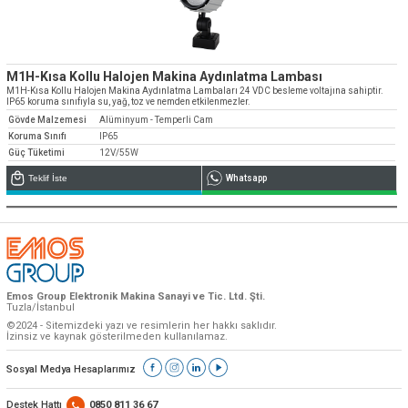
M1H-Kısa Kollu Halojen Makina Aydınlatma Lambası
M1H-Kısa Kollu Halojen Makina Aydınlatma Lambaları 24 VDC besleme voltajına sahiptir.
IP65 koruma sınıfıyla su, yağ, toz ve nemden etkilenmezler.
Gövde Malzemesi
Alüminyum - Temperli Cam
Koruma Sınıfı
IP65
Güç Tüketimi
12V/55W
Teklif İste
Whatsapp
Emos Group Elektronik Makina Sanayi ve Tic. Ltd. Şti.
Tuzla/İstanbul
©2024 - Sitemizdeki yazı ve resimlerin her hakkı saklıdır.
İzinsiz ve kaynak gösterilmeden kullanılamaz.
Sosyal Medya Hesaplarımız
Destek Hattı
0850 811 36 67