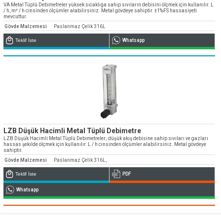
» Kurumsal
VA Metal Tüplü Debimetreler yüksek sıcaklığa sahip sıvıların debisini ölçmek için kullanılır. L
» Uygulamalar
» CNC Yedek Parça
Bize Ulaşın
/ h, m³ / h cinsinden ölçümler alabilirsiniz. Metal gövdeye sahiptir. ±1%FS hassasiyeti
» Makina Aydınlatma
» Konum
mevcuttur.
» Üretim
Gövde Malzemesi
Paslanmaz Çelik 316L
Tüm hakkı saklıdır. Sitemizde kullanılan tüm içerik ve görseller
Emos Grup'a ait olup izinsiz kullanımı hukuki yaptırıma tabidir.
» Kalite
Teklif İste
Whatsapp
» Servis
» Referanslar
» Kataloglar
» Kariyer
» Çözüm Ortakları
LZB Düşük Hacimli Metal Tüplü Debimetre
» İletişim
LZB Düşük Hacimli Metal Tüplü Debimetreler; düşük akış debisine sahip sıvıları ve gazları
hassas şekilde ölçmek için kullanılır. L / h cinsinden ölçümler alabilirsiniz. Metal gövdeye
sahiptir.
Müşteri temsilcilerimiz size çok yakın
Gövde Malzemesi
Paslanmaz Çelik 316L,
0850 811 36 67
Teklif İste
PDF
Whatsapp