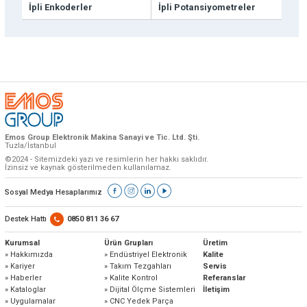
» Kurumsal
İpli Enkoderler
İpli Potansiyometreler
» Uygulamalar
» CNC Yedek Parça
Bize Ulaşın
» Makina Aydınlatma
» Konum
» Üretim
Tüm hakkı saklıdır. Sitemizde kullanılan tüm içerik ve görseller
Emos Grup'a ait olup izinsiz kullanımı hukuki yaptırıma tabidir.
» Kalite
» Servis
» Referanslar
» Kataloglar
Emos Group Elektronik Makina Sanayi ve Tic. Ltd. Şti.
» Kariyer
Tuzla/İstanbul
©2024 - Sitemizdeki yazı ve resimlerin her hakkı saklıdır.
» Çözüm Ortakları
İzinsiz ve kaynak gösterilmeden kullanılamaz.
» İletişim
Sosyal Medya Hesaplarımız
Müşteri temsilcilerimiz size çok yakın
Destek Hattı
0850 811 36 67
0850 811 36 67
Kurumsal
Ürün Grupları
Üretim
» Hakkımızda
» Endüstriyel Elektronik
Kalite
» Kariyer
» Takım Tezgahları
Servis
» Haberler
» Kalite Kontrol
Referanslar
» Kataloglar
» Dijital Ölçme Sistemleri
İletişim
» Uygulamalar
» CNC Yedek Parça