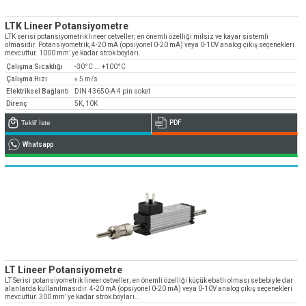
LTK Lineer Potansiyometre
LTK serisi potansiyometrik lineer cetveller; en önemli özelliği milsiz ve kayar sistemli
olmasıdır. Potansiyometrik, 4-20 mA (opsiyonel 0-20 mA) veya 0-10V analog çıkış seçenekleri
mevcuttur. 1000 mm’ ye kadar strok boyları.
Çalışma Sıcaklığı
-30°C ... +100°C
Çalışma Hızı
≤ 5 m/s
Elektriksel Bağlantı
DIN 43650-A 4 pin soket
Direnç
5K, 10K
Teklif İste
PDF
Whatsapp
LT Lineer Potansiyometre
LT Serisi potansiyometrik lineer cetveller; en önemli özelliği küçük ebatlı olması sebebiyle dar
alanlarda kullanılmasıdır. 4-20 mA (opsiyonel 0-20 mA) veya 0-10V analog çıkış seçenekleri
mevcuttur. 300 mm’ ye kadar strok boyları...