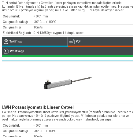
» Kurumsal
TLH serisi Potansiyometrik Cetveller Lineer pozisyon kontrolü ve mesafe ölçümlerinde
» Uygulamalar
» CNC Yedek Parça
Bize Ulaşın
kullanılır. Bilyalı (mafsallı) bağlantı sayesinde eksen kaçıklıklarından etkilenmez. Hassas ve
» Makina Aydınlatma
» Konum
uzun ömürlü pozisyon ölçümü yapar; milsiz ve üstten sürgülü dizaynı ile az yer kaplar.
» Üretim
Çözünürlük
< 0,01 mm
Tüm hakkı saklıdır. Sitemizde kullanılan tüm içerik ve görseller
Emos Grup'a ait olup izinsiz kullanımı hukuki yaptırıma tabidir.
» Kalite
Çalışma Sıcaklığı
-30°C ... +100°C
Çalışma Hızı
10m/s
» Servis
Elektriksel Bağlantı
DIN 43650'ye uygun 4 kutuplu soket
Teklif İste
PDF
» Referanslar
Whatsapp
» Kataloglar
» Kariyer
» Çözüm Ortakları
» İletişim
Müşteri temsilcilerimiz size çok yakın
0850 811 36 67
LWH Potansiyometrik Lineer Cetvel
LWH Serisi Potansiyometrik Lineer Cetvelleri, potansiyometrik (rezistif) prensiple lineer olarak
çalışır. Hassas ve uzun ömürlü pozisyon ölçümü yapar. Milinin dar yataklama toleransı ve
özel malzemeyle kaplanmış yüzeyi sayesinde çok yüksek hızlarda ölçüm yapar.
Çözünürlük
< 0,01 mm
Çalışma Sıcaklığı
-30°C ... +100°C
Çalışma Hızı
10m/s