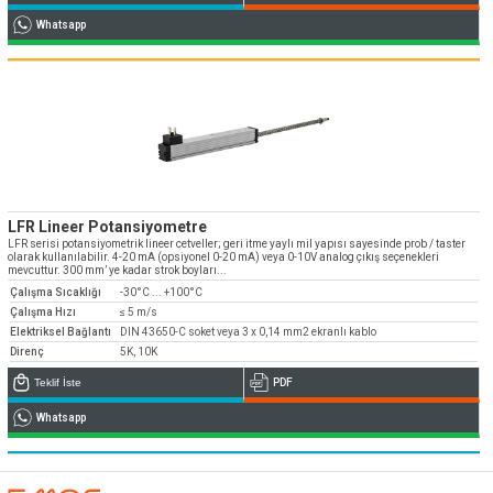
Whatsapp
LFR Lineer Potansiyometre
LFR serisi potansiyometrik lineer cetveller; geri itme yaylı mil yapısı sayesinde prob / taster
olarak kullanılabilir. 4-20 mA (opsiyonel 0-20 mA) veya 0-10V analog çıkış seçenekleri
mevcuttur. 300 mm’ ye kadar strok boyları...
Çalışma Sıcaklığı
-30°C ... +100°C
Çalışma Hızı
≤ 5 m/s
Elektriksel Bağlantı
DIN 43650-C soket veya 3 x 0,14 mm2 ekranlı kablo
Direnç
5K, 10K
Teklif İste
PDF
Whatsapp