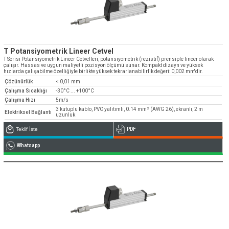
T Potansiyometrik Lineer Cetvel
T Serisi Potansiyometrik Lineer Cetvelleri, potansiyometrik (rezistif) prensiple lineer olarak
çalışır. Hassas ve uygun maliyetli pozisyon ölçümü sunar. Kompakt dizayn ve yüksek
hızlarda çalışabilme özelliğiyle birlikte yüksek tekrarlanabilirlik değeri: 0,002 mm'dir.
Çözünürlük
< 0,01 mm
Çalışma Sıcaklığı
-30°C ... +100°C
Çalışma Hızı
5m/s
3 kutuplu kablo, PVC yalıtımlı, 0.14 mm² (AWG 26), ekranlı, 2 m
Elektriksel Bağlantı
uzunluk
Teklif İste
PDF
Whatsapp