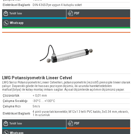
Teknik destek & Yedek parça tedarik
Elektriksel Bağlantı
DIN 43650'ye uygun 4 kutuplu soket
Teknik Destek
Teklif İste
PDF
Whatsapp
Emos Dünya’da ve Türkiye’de Bayi ağını
genişletiyor
Bayi Başvuruları
LWG Potansiyometrik Lineer Cetvel
LWG Serisi Potansiyometrik Lineer Cetvelleri, potansiyometrik (rezistif) prensiple lineer olarak
çalışır. Dayanıklı gövde ile hassas pozisyon ölçümü; iki ucunda hareket edebilen
mafsal(bilya) ile kolay montaj imkanı sağlar. Açısal ölçümlerde açılımın ölçümünü yapar.
Çözünürlük
< 0,01 mm
Çalışma Sıcaklığı
-30°C ... +100°C
Çalışma Hızı
5m/s
4 pinli yuvarlak konnektör, M12x1 3 telli PVC kablo, 3x0.34 mm, ekranlı,
Elektriksel Bağlantı
1 m uzunluk
Teklif İste
PDF
Whatsapp