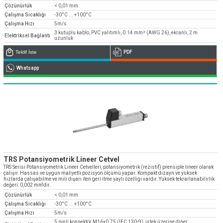
Çözünürlük
< 0,01 mm
Çalışma Sıcaklığı
-30°C ... +100°C
Çalışma Hızı
5m/s
3 kutuplu kablo, PVC yalıtımlı, 0.14 mm² (AWG 26), ekranlı, 2 m
Elektriksel Bağlantı
uzunluk
Teklif İste
PDF
Whatsapp
TRS Potansiyometrik Lineer Cetvel
TRS Serisi Potansiyometrik Lineer Cetvelleri, potansiyometrik (rezistif) prensiple lineer olarak
çalışır. Hassas ve uygun maliyetli pozisyon ölçümü yapar. Kompakt dizayn ve yüksek
hızlarda çalışabilme ve mili dışarı iten geri itme yaylı özelliği vardır. Yüksek tekrarlanabilirlik
değeri: 0,002 mm'dir.
Çözünürlük
< 0,01 mm
Çalışma Sıcaklığı
-30°C ... +100°C
Çalışma Hızı
5m/s
5 pinli konnektör M16x0.75 (IEC 130-9), istek üzerine diğer