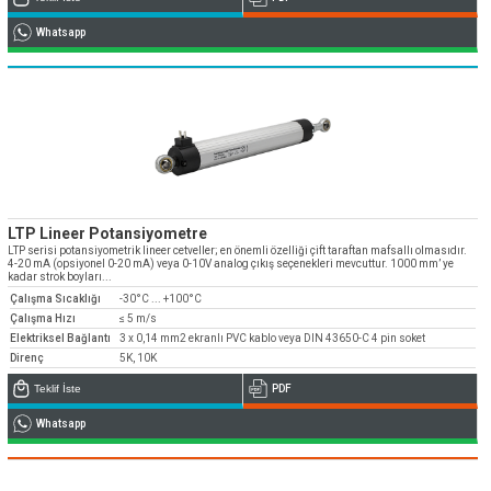
Whatsapp
LTP Lineer Potansiyometre
LTP serisi potansiyometrik lineer cetveller; en önemli özelliği çift taraftan mafsallı olmasıdır.
4-20 mA (opsiyonel 0-20 mA) veya 0-10V analog çıkış seçenekleri mevcuttur. 1000 mm’ ye
kadar strok boyları...
Çalışma Sıcaklığı
-30°C ... +100°C
Çalışma Hızı
≤ 5 m/s
Elektriksel Bağlantı
3 x 0,14 mm2 ekranlı PVC kablo veya DIN 43650-C 4 pin soket
Direnç
5K, 10K
Teklif İste
PDF
Whatsapp