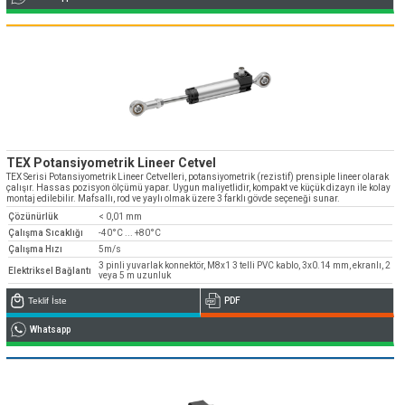
TEX Potansiyometrik Lineer Cetvel
TEX Serisi Potansiyometrik Lineer Cetvelleri, potansiyometrik (rezistif) prensiple lineer olarak
çalışır. Hassas pozisyon ölçümü yapar. Uygun maliyetlidir, kompakt ve küçük dizayn ile kolay
montaj edilebilir. Mafsallı, rod ve yaylı olmak üzere 3 farklı gövde seçeneği sunar.
Çözünürlük
< 0,01 mm
Çalışma Sıcaklığı
-40°C ... +80°C
Çalışma Hızı
5m/s
3 pinli yuvarlak konnektör, M8x1 3 telli PVC kablo, 3x0.14 mm, ekranlı, 2
Elektriksel Bağlantı
veya 5 m uzunluk
Teklif İste
PDF
Whatsapp