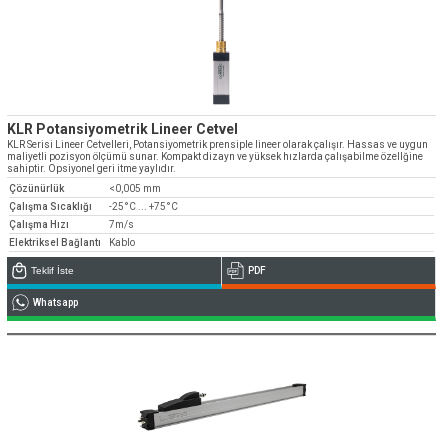
KLR Potansiyometrik Lineer Cetvel
KLR Serisi Lineer Cetvelleri, Potansiyometrik prensiple lineer olarak çalışır. Hassas ve uygun
maliyetli pozisyon ölçümü sunar. Kompakt dizayn ve yüksek hızlarda çalışabilme özellğine
sahiptir. Opsiyonel geri itme yaylıdır.
Çözünürlük
<0,005 mm
Çalışma Sıcaklığı
-25°C ... +75°C
Çalışma Hızı
7m/s
Elektriksel Bağlantı
Kablo
Teklif İste
PDF
Whatsapp