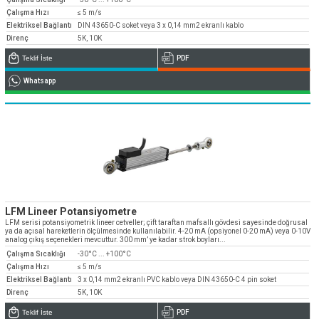
Çalışma Hızı
≤ 5 m/s
Elektriksel Bağlantı
DIN 43650-C soket veya 3 x 0,14 mm2 ekranlı kablo
Direnç
5K, 10K
Teklif İste
PDF
Whatsapp
LFM Lineer Potansiyometre
LFM serisi potansiyometrik lineer cetveller; çift taraftan mafsallı gövdesi sayesinde doğrusal
ya da açısal hareketlerin ölçülmesinde kullanılabilir. 4-20 mA (opsiyonel 0-20 mA) veya 0-10V
analog çıkış seçenekleri mevcuttur. 300 mm’ ye kadar strok boyları...
Çalışma Sıcaklığı
-30°C ... +100°C
Çalışma Hızı
≤ 5 m/s
Elektriksel Bağlantı
3 x 0,14 mm2 ekranlı PVC kablo veya DIN 43650-C 4 pin soket
Direnç
5K, 10K
Teklif İste
PDF