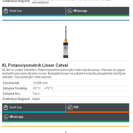
Elektriksel Bağlantı
konnektörler
Teklif İste
Whatsapp
KL Potansiyometrik Lineer Cetvel
KL Serisi Lineer Cetvelleri, Potansiyometrik prensiple lineer olarak çalışır. Hassas ve uygun
maliyetli pozisyon ölçümü sunar. Kompakt dizayn ve yüksek hızlarda çalışabilme özellğine
sahiptir. Opsiyonel geri itme yaylıdır.
Çözünürlük
<0,005 mm
Çalışma Sıcaklığı
-25°C ... +75°C
Çalışma Hızı
7m/s
Elektriksel Bağlantı
Kablo
Teklif İste
PDF
Whatsapp