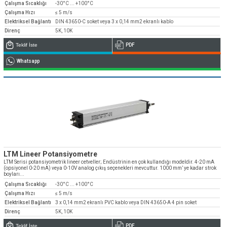
Çalışma Sıcaklığı
-30°C ... +100°C
Çalışma Hızı
≤ 5 m/s
Elektriksel Bağlantı
DIN 43650-C soket veya 3 x 0,14 mm2 ekranlı kablo
Direnç
5K, 10K
Teklif İste
PDF
Whatsapp
LTM Lineer Potansiyometre
LTM Serisi potansiyometrik lineer cetveller; Endüstrinin en çok kullandığı modeldir. 4-20 mA
(opsiyonel 0-20 mA) veya 0-10V analog çıkış seçenekleri mevcuttur. 1000 mm’ ye kadar strok
boyları...
Çalışma Sıcaklığı
-30°C ... +100°C
Çalışma Hızı
≤ 5 m/s
Elektriksel Bağlantı
3 x 0,14 mm2 ekranlı PVC kablo veya DIN 43650-A 4 pin soket
Direnç
5K, 10K
Teklif İste
PDF