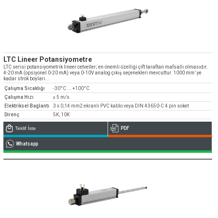
LTC Lineer Potansiyometre
LTC serisi potansiyometrik lineer cetveller; en önemli özelliği çift taraftan mafsallı olmasıdır.
4-20 mA (opsiyonel 0-20 mA) veya 0-10V analog çıkış seçenekleri mevcuttur. 1000 mm’ ye
kadar strok boyları...
Çalışma Sıcaklığı
-30°C ... +100°C
Çalışma Hızı
≤ 5 m/s
Elektriksel Bağlantı
3 x 0,14 mm2 ekranlı PVC kablo veya DIN 43650-C 4 pin soket
Direnç
5K, 10K
Teklif İste
PDF
Whatsapp