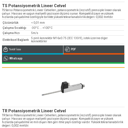
TS Potansiyometrik Lineer Cetvel
TS Serisi Potansiyometrik Lineer Cetvelleri, potansiyometrik (rezistif) prensiple lineer olarak
çalışır. Hassas ve uygun maliyetli pozisyon ölçümü sunar. Kompakt dizayn ve yüksek
hızlarda çalışabilme özelliğiyle birlikte yüksek tekrarlanabilirlik değeri: 0,002 mm'dir.
Çözünürlük
< 0,01 mm
Çalışma Sıcaklığı
-30°C ... +100°C
Çalışma Hızı
5m/s
5 pinli konnektör M16x0.75 (IEC 130-9), istek üzerine diğer
Elektriksel Bağlantı
konnektörler
Teklif İste
PDF
Whatsapp
TR Potansiyometrik Lineer Cetvel
TR Serisi Potansiyometrik Lineer Cetvelleri, potansiyometrik (rezistif) prensiple lineer olarak
çalışır. Hassas ve uygun maliyetli pozisyon ölçümü yapar. Kompakt dizayn ve yüksek
hızlarda çalışabilme ve mili dışarı iten geri itme yaylı özelliği vardır. Yüksek tekrarlanabilirlik
değeri: 0,002 mm'dir.