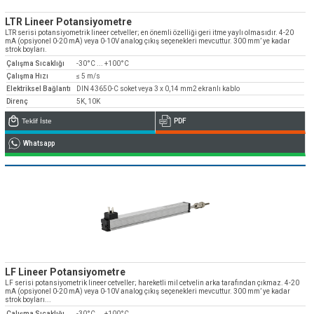
LTR Lineer Potansiyometre
LTR serisi potansiyometrik lineer cetveller; en önemli özelliği geri itme yaylı olmasıdır. 4-20
mA (opsiyonel 0-20 mA) veya 0-10V analog çıkış seçenekleri mevcuttur. 300 mm’ ye kadar
strok boyları.
Çalışma Sıcaklığı
-30°C ... +100°C
Çalışma Hızı
≤ 5 m/s
Elektriksel Bağlantı
DIN 43650-C soket veya 3 x 0,14 mm2 ekranlı kablo
Direnç
5K, 10K
Teklif İste
PDF
Whatsapp
LF Lineer Potansiyometre
LF serisi potansiyometrik lineer cetveller; hareketli mil cetvelin arka tarafından çıkmaz. 4-20
mA (opsiyonel 0-20 mA) veya 0-10V analog çıkış seçenekleri mevcuttur. 300 mm’ ye kadar
strok boyları...
Çalışma Sıcaklığı
-30°C ... +100°C