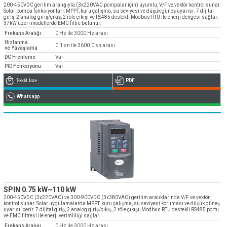
» Kurumsal
200-450VDC gerilim aralığıyla (3x220VAC pompalar için) uyumlu, V/F ve vektör kontrol sunar.
» Uygulamalar
» CNC Yedek Parça
Bize Ulaşın
Solar pompa fonksiyonları: MPPT, kuru çalışma, su seviyesi ve düşük güneş uyarısı. 7 dijital
» Makina Aydınlatma
» Konum
giriş, 2 analog giriş/çıkış, 2 röle çıkışı ve RS485 destekli Modbus RTU ile enerji dengesi sağlar.
» Üretim
37kW üzeri modellerde EMC filtre bulunur.
Tüm hakkı saklıdır. Sitemizde kullanılan tüm içerik ve görseller
Frekans Aralığı
0 Hz ile 3000 Hz arası
Emos Grup'a ait olup izinsiz kullanımı hukuki yaptırıma tabidir.
» Kalite
Hızlanma
0.1 sn ile 3600.0 sn arası
ve Yavaşlama
» Servis
DC Frenleme
Var
PID Fonksiyonu
Var
» Referanslar
Teklif İste
PDF
» Kataloglar
Whatsapp
» Kariyer
» Çözüm Ortakları
» İletişim
Müşteri temsilcilerimiz size çok yakın
0850 811 36 67
SPIN 0.75 kW~110 kW
200-450VDC (3x220VAC) ve 300-900VDC (3x380VAC) gerilim aralıklarında V/F ve vektör
kontrol sunar. Solar uygulamalarda MPPT, kuru çalışma, su seviyesi koruması ve düşük güneş
uyarısı içerir. 7 dijital giriş, 2 analog giriş/çıkış, 2 röle çıkışı, Modbus RTU destekli RS485 portu
ve EMC filtresi ile enerji verimliliği sağlar.
Frekans Aralığı
0 Hz ile 3000 Hz arası