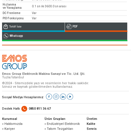
Teknik destek & Yedek parça tedarik
Hızlanma
0.1 sn ile 3600.0 sn arası
ve Yavaşlama
Teknik Destek
DC Frenleme
Var
PID Fonksiyonu
Var
Teklif İste
PDF
Whatsapp
Emos Dünya’da ve Türkiye’de Bayi ağını
genişletiyor
Bayi Başvuruları
Emos Group Elektronik Makina Sanayi ve Tic. Ltd. Şti.
Tuzla/İstanbul
©2024 - Sitemizdeki yazı ve resimlerin her hakkı saklıdır.
İzinsiz ve kaynak gösterilmeden kullanılamaz.
Sosyal Medya Hesaplarımız
Destek Hattı
0850 811 36 67
Kurumsal
Ürün Grupları
Üretim
» Hakkımızda
» Endüstriyel Elektronik
Kalite
» Kariyer
» Takım Tezgahları
Servis