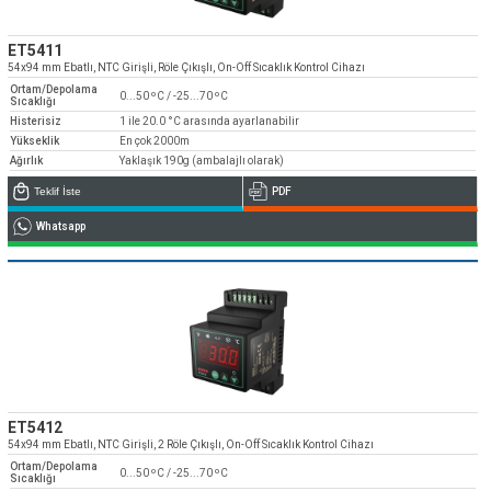
ET5411
54x94 mm Ebatlı, NTC Girişli, Röle Çıkışlı, On-Off Sıcaklık Kontrol Cihazı
Ortam/Depolama
0...50 ºC / -25...70 ºC
Sıcaklığı
Histerisiz
1 ile 20.0 °C arasında ayarlanabilir
Yükseklik
En çok 2000m
Ağırlık
Yaklaşık 190g (ambalajlı olarak)
Teklif İste
PDF
Whatsapp
ET5412
54x94 mm Ebatlı, NTC Girişli, 2 Röle Çıkışlı, On-Off Sıcaklık Kontrol Cihazı
Ortam/Depolama
0...50 ºC / -25...70 ºC
Sıcaklığı