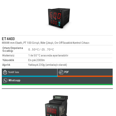
ET4403
48X48 mm Ebatlı, PT 100 Girişli, Röle Çıkışlı, On-Off Sıcaklık Kontrol Cihazı
Ortam/Depolama
0...50 ºC / -25...70 ºC
Sıcaklığı
Histerisiz
1 ile 50 °C arasında ayarlanabilir
Yükseklik
En çok 2000m
Ağırlık
Yaklaşık 230g (ambalajlı olarak)
Teklif İste
PDF
Whatsapp