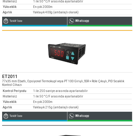
Histerisiz
1 ile 50 °C/F arasında ayarlanabilir
Yükseklik
En çok 2000m
Ağırlık
Yaklaşık 400g (ambalajlı olarak)
Teklif İste
Whatsapp
ET2011
77x35 mm Ebatlı, Opsiyonel Termokupl veya PT 100 Girişli, SSR + Röle Çıkışlı, PID Sıcaklık
Kontrol Cihazı
Kontrol Periyodu
1 ile 250 saniye arasında ayarlanabilir
Histerisiz
1 ile 50 °C/F arasında ayarlanabilir
Yükseklik
En çok 2000m
Ağırlık
Yaklaşık 215g (ambalajlı olarak)
Teklif İste
Whatsapp