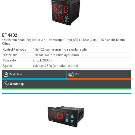
ET4402
48x48 mm Ebatlı, Seçilebilir J-K-L termokupl Girişli, SSR + 2 Röle Çıkışlı, PID Sıcaklık Kontrol
Cihazı
Kontrol Periyodu
1 ile 125 saniye arasında ayarlanabilir
Histerisiz
1 ile 50 °C/F arasında ayarlanabilir
Yükseklik
En çok 2000m
Ağırlık
Yaklaşık 230g (ambalajlı olarak)
Teklif İste
PDF
Whatsapp