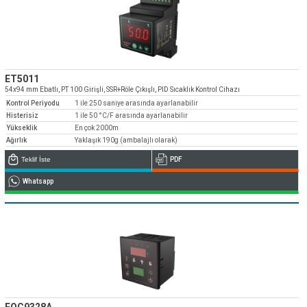
ET5011
54x94 mm Ebatlı, PT 100 Girişli, SSR+Röle Çıkışlı, PID Sıcaklık Kontrol Cihazı
Kontrol Periyodu
1 ile 250 saniye arasında ayarlanabilir
Histerisiz
1 ile 50 °C/F arasında ayarlanabilir
Yükseklik
En çok 2000m
Ağırlık
Yaklaşık 190g (ambalajlı olarak)
Teklif İste
PDF
Whatsapp