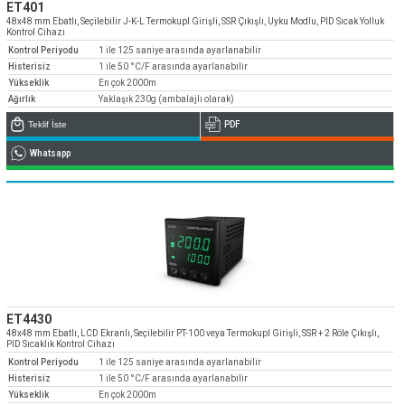
» Kurumsal
ET401
» Uygulamalar
» CNC Yedek Parça
Bize Ulaşın
48x48 mm Ebatlı, Seçilebilir J-K-L Termokupl Girişli, SSR Çıkışlı, Uyku Modlu, PID Sıcak Yolluk
» Makina Aydınlatma
» Konum
» Üretim
Kontrol Cihazı
Kontrol Periyodu
1 ile 125 saniye arasında ayarlanabilir
Tüm hakkı saklıdır. Sitemizde kullanılan tüm içerik ve görseller
Emos Grup'a ait olup izinsiz kullanımı hukuki yaptırıma tabidir.
» Kalite
Histerisiz
1 ile 50 °C/F arasında ayarlanabilir
Yükseklik
En çok 2000m
» Servis
Ağırlık
Yaklaşık 230g (ambalajlı olarak)
» Referanslar
Teklif İste
PDF
Whatsapp
» Kataloglar
» Kariyer
» Çözüm Ortakları
» İletişim
Müşteri temsilcilerimiz size çok yakın
0850 811 36 67
ET4430
48x48 mm Ebatlı, LCD Ekranlı, Seçilebilir PT-100 veya Termokupl Girişli, SSR + 2 Röle Çıkışlı,
PID Sıcaklık Kontrol Cihazı
Kontrol Periyodu
1 ile 125 saniye arasında ayarlanabilir
Histerisiz
1 ile 50 °C/F arasında ayarlanabilir
Yükseklik
En çok 2000m