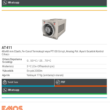
Whatsapp
AT411
48x48 mm Ebatlı, Fe-Const Termokupl veya PT100 Girişli, Analog Pot. Ayarlı Sıcaklık Kontrol
Cihazı
Ortam/Depolama
0...50 ºC / -25...70 ºC
Sıcaklığı
Histerisiz
3 ºC (On-Off kontrol için)
Yükseklik
En çok 2000m
Ağırlık
Yaklaşık 170g (ambalajlı olarak)
Teklif İste
PDF
Whatsapp