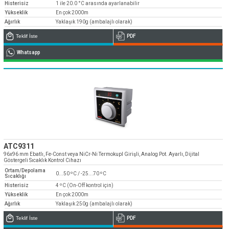
Histerisiz
1 ile 20.0 °C arasında ayarlanabilir
Yükseklik
En çok 2000m
Ağırlık
Yaklaşık 190g (ambalajlı olarak)
Teklif İste
PDF
Whatsapp
ATC9311
96x96 mm Ebatlı, Fe-Const veya NiCr-Ni Termokupl Girişli, Analog Pot. Ayarlı, Dijital
Göstergeli Sıcaklık Kontrol Cihazı
Ortam/Depolama
0...50 ºC / -25...70 ºC
Sıcaklığı
Histerisiz
4 ºC (On-Off kontrol için)
Yükseklik
En çok 2000m
Ağırlık
Yaklaşık 250g (ambalajlı olarak)
Teklif İste
PDF