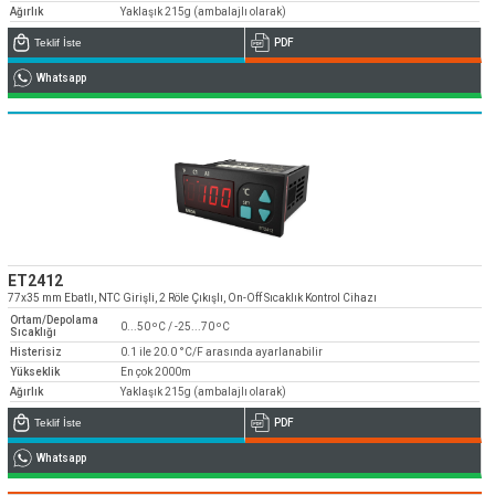
Ağırlık
Yaklaşık 215g (ambalajlı olarak)
Teklif İste
PDF
Whatsapp
ET2412
77x35 mm Ebatlı, NTC Girişli, 2 Röle Çıkışlı, On-Off Sıcaklık Kontrol Cihazı
Ortam/Depolama
0...50 ºC / -25...70 ºC
Sıcaklığı
Histerisiz
0.1 ile 20.0 °C/F arasında ayarlanabilir
Yükseklik
En çok 2000m
Ağırlık
Yaklaşık 215g (ambalajlı olarak)
Teklif İste
PDF
Whatsapp