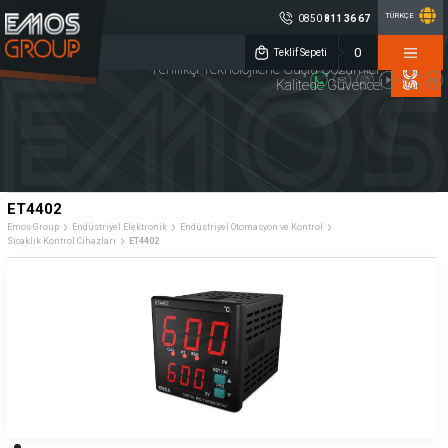
TÜRKÇE
0850
811 36 67
×
0
EMOS GROUP
Teklif Sepeti
Yenilikçi Teknolojilerle Güçlü Çözümler,
Kalitede Güvence!
0850 811 36 67
Müşteri Hizmetleri
Sosyal
Medya
Emos Group
Konum
ENDÜSTRİYEL
TAKIM
KALİTE
ELEKTRONİK
TEZGAHLARI
KONTROL
DİJİTAL ÖLÇME
CNC YEDEK
MAKİNA
ET4402
SİSTEMLERİ
PARÇA
AYDINLATMA
Emos Group
Endüstriyel Elektronik
Endüstriyel Otomasyon ve Kontrol
Sıcaklık Kontrol Cihazları
ET4402
Lineer Cetveller
Sensörler
Debimetreler
Merkezi Yağlama Sistemleri
Rotary Enkoderler
Kaplinler
İndikatörler
Potansiyometreler
Endüstriyel Otomasyon ve Kontrol
Kurumsal
Ürün Grupları
Üretim
» Hakkımızda
» Endüstriyel Elektronik
Kalite
» Kariyer
» Takım Tezgahları
Servis
» Haberler
» Kalite Kontrol
Çözüm Ortakları
» Kataloglar
» Dijital Ölçme Sistemleri
Referanslar