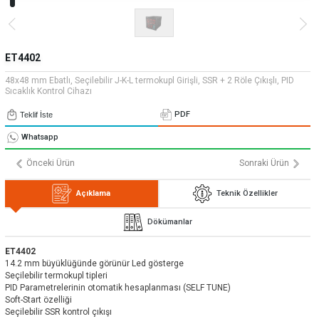
» Uygulamalar
» CNC Yedek Parça
Bize Ulaşın
» Makina Aydınlatma
» Konum
Tüm hakkı saklıdır. Sitemizde kullanılan tüm içerik ve görseller
Emos Grup'a ait olup izinsiz kullanımı hukuki yaptırıma tabidir.
ET4402
48x48 mm Ebatlı, Seçilebilir J-K-L termokupl Girişli, SSR + 2 Röle Çıkışlı, PID
Sıcaklık Kontrol Cihazı
PDF
Teklif İste
Whatsapp
Önceki Ürün
Sonraki Ürün
Açıklama
Teknik Özellikler
Dökümanlar
ET4402
14.2 mm büyüklüğünde görünür Led gösterge
Seçilebilir termokupl tipleri
PID Parametrelerinin otomatik hesaplanması (SELF TUNE)
Soft-Start özelliği
Seçilebilir SSR kontrol çıkışı