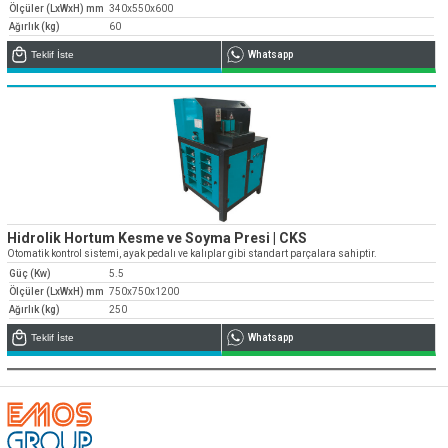
Ölçüler (LxWxH) mm
340x550x600
Ağırlık (kg)
60
Teklif İste
Whatsapp
Hidrolik Hortum Kesme ve Soyma Presi | CKS
Otomatik kontrol sistemi, ayak pedalı ve kalıplar gibi standart parçalara sahiptir.
Güç (Kw)
5.5
Ölçüler (LxWxH) mm
750x750x1200
Ağırlık (kg)
250
Teklif İste
Whatsapp