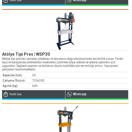
Teklif İste
Whatsapp
Teknik destek & Yedek parça tedarik
Teknik Destek
Emos Dünya’da ve Türkiye’de Bayi ağını
genişletiyor
Atölye Tipi Pres | WSP30
Bayi Başvuruları
Atölye tipi presler, lamalar, plakalar ve boruların doğrultulmasında verimlilik sunar. Farklı
ölçü ve tonajlarda üretilebilen makineler, özellikle bilya sökme ve takma işlemleri için
uygundur. Sağlam yapıları ve kullanıcı dostu özellikleriyle verimliliği artırır. Opsiyonel
parçaları bulunmaktadır.
Kapasite (ton)
30
Çalışma Ölçüsü
720x300
Ağırlık (kg)
600
Teklif İste
Whatsapp