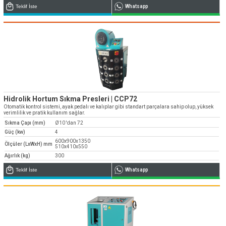
Teklif İste
Whatsapp
Hidrolik Hortum Sıkma Presleri | CCP72
Otomatik kontrol sistemi, ayak pedalı ve kalıplar gibi standart parçalara sahip olup, yüksek
verimlilik ve pratik kullanım sağlar.
Sıkma Çapı (mm)
Ø10 'dan 72
Güç (kw)
4
600x900x1350
Ölçüler (LxWxH) mm
510x410x550
Ağırlık (kg)
300
Teklif İste
Whatsapp