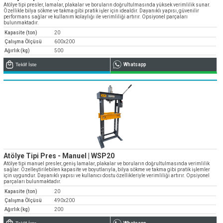
» Kurumsal
Atölye tipi presler, lamalar, plakalar ve boruların doğrultulmasında yüksek verimlilik sunar.
» Uygulamalar
» CNC Yedek Parça
Bize Ulaşın
Özellikle bilya sökme ve takma gibi pratik işler için idealdir. Dayanıklı yapısı, güvenilir
» Makina Aydınlatma
» Konum
performans sağlar ve kullanım kolaylığı ile verimliliği artırır. Opsiyonel parçaları
» Üretim
bulunmaktadır.
Tüm hakkı saklıdır. Sitemizde kullanılan tüm içerik ve görseller
Kapasite (ton)
20
Emos Grup'a ait olup izinsiz kullanımı hukuki yaptırıma tabidir.
» Kalite
Çalışma Ölçüsü
600x200
Ağırlık (kg)
500
» Servis
Teklif İste
Whatsapp
» Referanslar
» Kataloglar
» Kariyer
» Çözüm Ortakları
» İletişim
Müşteri temsilcilerimiz size çok yakın
Atölye Tipi Pres - Manuel | WSP20
Atölye tipi manuel presler, geniş lamalar, plakalar ve boruların doğrultulmasında verimlilik
0850 811 36 67
sağlar. Özelleştirilebilen kapasite ve boyutlarıyla, bilya sökme ve takma gibi pratik işlemler
için uygundur. Dayanıklı yapısı ve kullanıcı dostu özellikleriyle verimliliği artırır. Opsiyonel
parçaları bulunmaktadır.
Kapasite (ton)
20
Çalışma Ölçüsü
490x200
Ağırlık (kg)
200