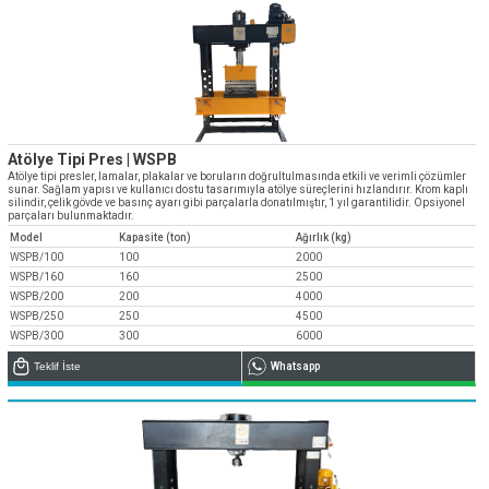
Atölye Tipi Pres | WSPB
Atölye tipi presler, lamalar, plakalar ve boruların doğrultulmasında etkili ve verimli çözümler
sunar. Sağlam yapısı ve kullanıcı dostu tasarımıyla atölye süreçlerini hızlandırır. Krom kaplı
silindir, çelik gövde ve basınç ayarı gibi parçalarla donatılmıştır, 1 yıl garantilidir. Opsiyonel
parçaları bulunmaktadır.
Model
Kapasite (ton)
Ağırlık (kg)
WSPB/100
100
2000
WSPB/160
160
2500
WSPB/200
200
4000
WSPB/250
250
4500
WSPB/300
300
6000
Teklif İste
Whatsapp