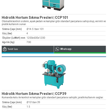
Hidrolik Hortum Sıkma Presleri | CCP101
Otomatik kontrol sistemi, ayak pedalı ve kalıplar gibi standart parçalara sahip olup, verimli ve
pratik kullanım sunar.
Sıkma Çapı (mm)
Ø14.5 'dan 101
Güç (kw)
4
Ölçüler (LxWxH) mm
1200x600x1200
Ağırlık (kg)
700
Teklif İste
Whatsapp
Hidrolik Hortum Sıkma Presleri | CCP39
Kumanda kolu ile kontrol ve kalıplar gibi standart parçalara sahiptir, pratik kullanım sağlar.
Sıkma Çapı (mm)
Ø10 'dan 39
Güç (kw)
1.5