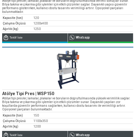
Atölye tipi presler, lamalar, plakalar ve boruların doğrultulmasında verimli sonuçlar sunar.
Bilya takma ve çıkarma gibi işlemler için etkili çözümler sağlar. Dayanıklı yapısı güvenilir
performans gösterirken, kullanıcı dostu tasarımı verimliliği artırır. Opsiyonel parçaları
bulunmaktadır.
Kapasite (ton)
120
Çalışma Ölçüsü
1200x400
Ağırlık (kg)
1250
Teklif İste
Whatsapp
Atölye Tipi Pres | WSP150
Atölye tipi presler, lamalar, plakalar ve boruların doğrultulmasında yüksek verimlilik sağlar.
Bilya takma ve çıkarma gibi işlemler için etkili çözümler sunar. Dayanıklı yapıları zor
koşullarda güvenilir performans sağlarken, kullanıcı dostu tasarımı ile verimliliği artırır.
Opsiyonel parçaları bulunmaktadır.
Kapasite (ton)
150
Çalışma Ölçüsü
1100x350
Ağırlık (kg)
1200
Teklif İste
Whatsapp