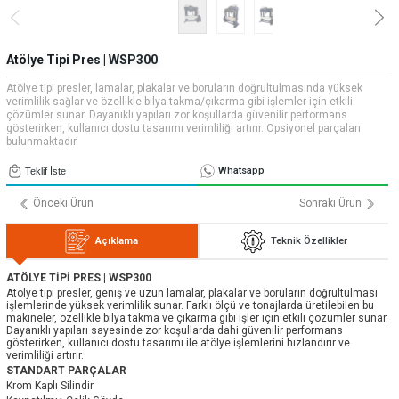
» Uygulamalar
» CNC Yedek Parça
Bize Ulaşın
» Makina Aydınlatma
» Konum
Tüm hakkı saklıdır. Sitemizde kullanılan tüm içerik ve görseller
Atölye Tipi Pres | WSP300
Emos Grup'a ait olup izinsiz kullanımı hukuki yaptırıma tabidir.
Atölye tipi presler, lamalar, plakalar ve boruların doğrultulmasında yüksek
verimlilik sağlar ve özellikle bilya takma/çıkarma gibi işlemler için etkili
çözümler sunar. Dayanıklı yapıları zor koşullarda güvenilir performans
gösterirken, kullanıcı dostu tasarımı verimliliği artırır. Opsiyonel parçaları
bulunmaktadır.
Whatsapp
Teklif İste
Önceki Ürün
Sonraki Ürün
Açıklama
Teknik Özellikler
ATÖLYE TİPİ PRES | WSP300
Atölye tipi presler, geniş ve uzun lamalar, plakalar ve boruların doğrultulması
işlemlerinde yüksek verimlilik sunar. Farklı ölçü ve tonajlarda üretilebilen bu
makineler, özellikle bilya takma ve çıkarma gibi işler için etkili çözümler sunar.
Dayanıklı yapıları sayesinde zor koşullarda dahi güvenilir performans
gösterirken, kullanıcı dostu tasarımı ile atölye işlemlerini hızlandırır ve
verimliliği artırır.
STANDART PARÇALAR
Krom Kaplı Silindir