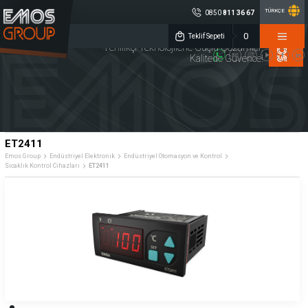
TÜRKÇE
0850
811 36 67
×
0
EMOS GROUP
Teklif Sepeti
Yenilikçi Teknolojilerle Güçlü Çözümler,
Kalitede Güvence!
0850 811 36 67
Müşteri Hizmetleri
Sosyal
Medya
Emos Group
Konum
ENDÜSTRİYEL
TAKIM
KALİTE
ELEKTRONİK
TEZGAHLARI
KONTROL
DİJİTAL ÖLÇME
CNC YEDEK
MAKİNA
ET2411
SİSTEMLERİ
PARÇA
AYDINLATMA
Emos Group
Endüstriyel Elektronik
Endüstriyel Otomasyon ve Kontrol
Sıcaklık Kontrol Cihazları
ET2411
Lineer Cetveller
Sensörler
Debimetreler
Merkezi Yağlama Sistemleri
Rotary Enkoderler
Kaplinler
İndikatörler
Potansiyometreler
Endüstriyel Otomasyon ve Kontrol
Kurumsal
Ürün Grupları
Üretim
» Hakkımızda
» Endüstriyel Elektronik
Kalite
» Kariyer
» Takım Tezgahları
Servis
» Haberler
» Kalite Kontrol
Çözüm Ortakları
» Kataloglar
» Dijital Ölçme Sistemleri
Referanslar