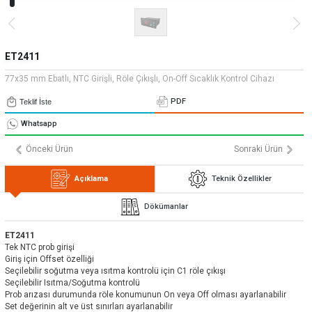
» Uygulamalar
» CNC Yedek Parça
Bize Ulaşın
» Makina Aydınlatma
» Konum
Tüm hakkı saklıdır. Sitemizde kullanılan tüm içerik ve görseller
Emos Grup'a ait olup izinsiz kullanımı hukuki yaptırıma tabidir.
ET2411
77x35 mm Ebatlı, NTC Girişli, Röle Çıkışlı, On-Off Sıcaklık Kontrol Cihazı
PDF
Teklif İste
Whatsapp
Önceki Ürün
Sonraki Ürün
Açıklama
Teknik Özellikler
Dökümanlar
ET2411
Tek NTC prob girişi
Giriş için Offset özelliği
Seçilebilir soğutma veya ısıtma kontrolü için C1 röle çıkışı
Seçilebilir Isıtma/Soğutma kontrolü
Prob arızası durumunda röle konumunun On veya Off olması ayarlanabilir
Set değerinin alt ve üst sınırları ayarlanabilir