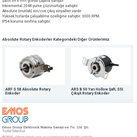
Şaftlı 59.6 mm gövde çapına sahiptir.
Inkremental 2048 pulse çözünürlüğe sahiptir.
Absolute (mutlak) sin/cos çıkış sinyalleri vardır.
Yüksek hızlarda çalışabilme özelliğine sahiptir: 3000 RPM.
IP54 koruma sınıfına sahiptir.
Absolute Rotary Enkoderler Kategorideki Diğer Ürünlerimiz
ARF S 58 Absolute Rotary
ARS B 50 Yarı Hollow Şaft, SSI
Enkoder
Çıkışlı Rotary Enkoder
Emos Group Elektronik Makina Sanayi ve Tic. Ltd. Şti.
Tuzla/İstanbul