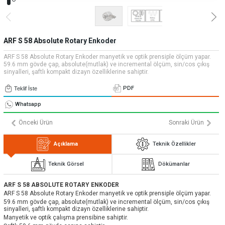
» Uygulamalar
» CNC Yedek Parça
Bize Ulaşın
» Makina Aydınlatma
» Konum
Tüm hakkı saklıdır. Sitemizde kullanılan tüm içerik ve görseller
Emos Grup'a ait olup izinsiz kullanımı hukuki yaptırıma tabidir.
ARF S 58 Absolute Rotary Enkoder
ARF S 58 Absolute Rotary Enkoder manyetik ve optik prensiple ölçüm yapar.
59.6 mm gövde çap, absolute(mutlak) ve incremental ölçüm, sin/cos çıkış
sinyalleri, şaftlı kompakt dizayn özelliklerine sahiptir.
PDF
Teklif İste
Whatsapp
Önceki Ürün
Sonraki Ürün
Açıklama
Teknik Özellikler
Teknik Görsel
Dökümanlar
ARF S 58 ABSOLUTE ROTARY ENKODER
ARF S 58 Absolute Rotary Enkoder manyetik ve optik prensiple ölçüm yapar.
59.6 mm gövde çap, absolute(mutlak) ve incremental ölçüm, sin/cos çıkış
sinyalleri, şaftlı kompakt dizayn özelliklerine sahiptir.
Manyetik ve optik çalışma prensibine sahiptir.