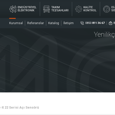
ENDÜSTRİYEL
TAKIM
KALİTE
Dİ
ELEKTRONİK
TEZGAHLARI
KONTROL
Sİ
Kurumsal
Referanslar
Katalog
İletişim
0850
811 36 67
Yenilik
Sosya
DİJ
YEL
TAKIM
KALİTE
ÖL
İK
TEZGAHLARI
KONTROL
Sİ
ler
Sensö
Merke
-X 22 Serisi Açı Sensörü
rler
Kaplin