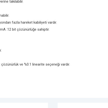
ine takılabilir.
bilir.
ndan fazla hareket kabiliyeti vardır.
mA :12 bit çözünürlüğe sahiptir.
r.
 çözünürlük ve %0.1 linearite seçeneği vardır.