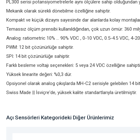
PL300 serisi potansiyometrelerle aynı ölçülere sahip olduğundan yer
Mekanik olarak sürekli dönebilme özelliğine sahiptir.
Kompakt ve küçük dizaynı sayesinde dar alanlarda kolay montajlana
Temassız ölçüm prensibi kullanıldığından, çok uzun ömür: 360 milyo
Analog: ratiometric 10% ... 90% VDC , 0-10 VDC, 0.5-4.5 VDC, 4-20
PWM: 12 bit çözünürlüğe sahiptir.
SPI: 14 bit çözünürlüğe sahiptir.
Farklı besleme voltajı seçenekleri: 5 veya 24 VDC özelliğine sahipti
Yüksek linearite değeri: %0,3 dür.
Opsiyonel olarak analog çıkışlarda MH-C2 serisiyle gelebilen 14 bit
Swiss Made || İsviçre'de, yüksek kalite standartlarıyla üretilmiştir.
Açı Sensörleri Kategorideki Diğer Ürünlerimiz