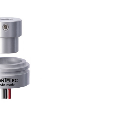
Potan
tomasyon ve Kontrol