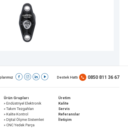
V
0850 811 36 67
larımız
Destek Hattı
Ürün Grupları
Üretim
» Endüstriyel Elektronik
Kalite
» Takım Tezgahları
Servis
» Kalite Kontrol
Referanslar
» Dijital Ölçme Sistemleri
İletişim
» CNC Yedek Parça