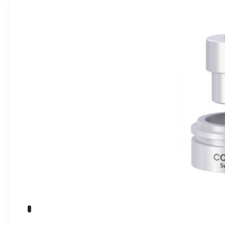
» Takım Tezgahları
İndikatörler
» Kalite Kontrol
» Dijital Ölçme Sistemleri
Endüstriyel O
» CNC Yedek Parça
» Makina Aydınlatma
Üretim
Kalite
Servis
Çözüm Ortakları
Referanslar
Bize Ulaşın
» Konum
Tüm hakkı saklıdır. Sitemizde kullanılan tüm içerik ve görseller
Emos Grup'a ait olup izinsiz kullanımı hukuki yaptırıma tabidir.