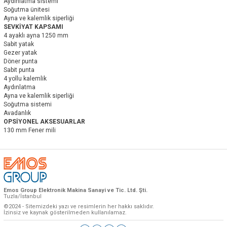
Aydınlatma sistemi
Soğutma ünitesi
Ayna ve kalemlik siperliği
SEVKİYAT KAPSAMI
4 ayaklı ayna 1250 mm
Sabit yatak
Gezer yatak
Döner punta
Sabit punta
4 yollu kalemlik
Aydınlatma
Ayna ve kalemlik siperliği
Soğutma sistemi
Avadanlık
OPSİYONEL AKSESUARLAR
130 mm Fener mili
Emos Group Elektronik Makina Sanayi ve Tic. Ltd. Şti.
Tuzla/İstanbul
©2024 - Sitemizdeki yazı ve resimlerin her hakkı saklıdır.
İzinsiz ve kaynak gösterilmeden kullanılamaz.