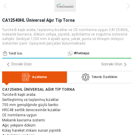
» Uygulamalar
» CNC Yedek Parça
Bize Ulaşın
» Makina Aydınlatma
» Konum
Tüm hakkı saklıdır. Sitemizde kullanılan tüm içerik ve görseller
CA12540HL Üniversal Ağır Tip Torna
Emos Grup'a ait olup izinsiz kullanımı hukuki yaptırıma tabidir.
Turcite-B kaplı araba, taşlanmış kızaklar ve CE normlarına uygun CA12540HL,
mekanik kavrama, döküm sehpa, joyistik, aydınlatma ve soğutma ünitesine
sahiptir. Sevkiyat 1250 mm 4 ayaklı ayna, yatak, punta ve titreşim önleyici
sistemler içerir. Opsiyonel parçaları bulunmaktadır.
Whatsapp
Teklif İste
Önceki Ürün
Sonraki Ürün
Açıklama
Teknik Özellikler
CA12540HL ÜNİVERSAL AĞIR TİP TORNA
Turcite-B kaplı araba
Sertleştirmiş ve taşlanmış kızaklar
755 mm genişliğinde güçlü banko
HRC48 sertlik derecesinde kızaklar
CE normlarına uygun
Mekanik kavrama sistemi
Ağır, yekpare döküm
Kolay hareket imkanı sunan joyistik