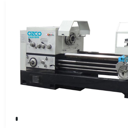
» Takım Tezgahları
İndikatörler
» Kalite Kontrol
» Dijital Ölçme Sistemleri
Endüstriyel O
» CNC Yedek Parça
» Makina Aydınlatma
Üretim
Kalite
Servis
Çözüm Ortakları
Referanslar
Bize Ulaşın
» Konum
Tüm hakkı saklıdır. Sitemizde kullanılan tüm içerik ve görseller
Emos Grup'a ait olup izinsiz kullanımı hukuki yaptırıma tabidir.