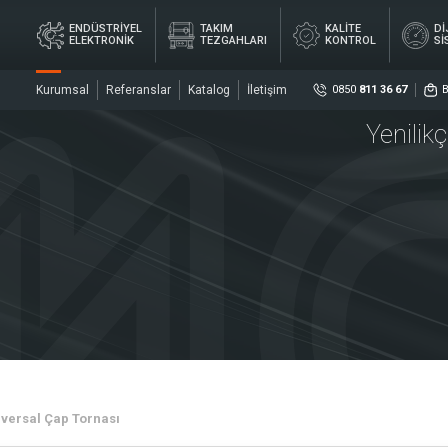
ENDÜSTRİYEL
TAKIM
KALİTE
Dİ
ELEKTRONİK
TEZGAHLARI
KONTROL
Sİ
Kurumsal
Referanslar
Katalog
İletişim
0850
811 36 67
Yenilik
Sosya
DİJ
YEL
TAKIM
KALİTE
ÖL
İK
TEZGAHLARI
KONTROL
Sİ
ler
Sensö
Merke
versal Çap Tornası
rler
Kaplin