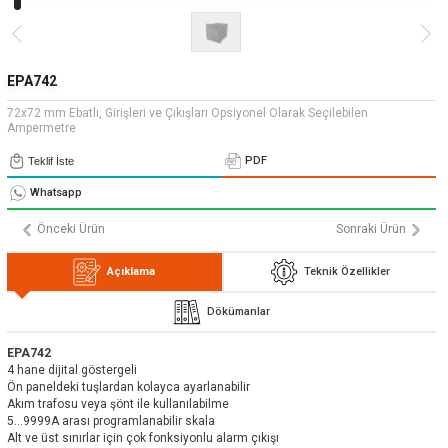
» Uygulamalar
» CNC Yedek Parça
Bize Ulaşın
» Makina Aydınlatma
» Konum
Tüm hakkı saklıdır. Sitemizde kullanılan tüm içerik ve görseller
Emos Grup'a ait olup izinsiz kullanımı hukuki yaptırıma tabidir.
EPA742
72x72 mm Ebatlı, Girişleri ve Çıkışları Opsiyonel Olarak Seçilebilen
Ampermetre
PDF
Teklif İste
Whatsapp
Önceki Ürün
Sonraki Ürün
Açıklama
Teknik Özellikler
Dökümanlar
EPA742
4 hane dijital göstergeli
Ön paneldeki tuşlardan kolayca ayarlanabilir
Akım trafosu veya şönt ile kullanılabilme
5...9999A arası programlanabilir skala
Alt ve üst sınırlar için çok fonksiyonlu alarm çıkışı