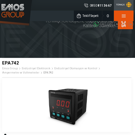
TÜRKÇE
0850
811 36 67
×
0
EMOS GROUP
Teklif Sepeti
Yenilikçi Teknolojilerle Güçlü Çözümler,
Kalitede Güvence!
0850 811 36 67
Müşteri Hizmetleri
Sosyal
Medya
Emos Group
Konum
ENDÜSTRİYEL
TAKIM
KALİTE
ELEKTRONİK
TEZGAHLARI
KONTROL
DİJİTAL ÖLÇME
CNC YEDEK
MAKİNA
EPA742
SİSTEMLERİ
PARÇA
AYDINLATMA
Emos Group
Endüstriyel Elektronik
Endüstriyel Otomasyon ve Kontrol
Ampermetre ve Voltmetreler
EPA742
Lineer Cetveller
Sensörler
Debimetreler
Merkezi Yağlama Sistemleri
Rotary Enkoderler
Kaplinler
İndikatörler
Potansiyometreler
Endüstriyel Otomasyon ve Kontrol
Kurumsal
Ürün Grupları
Üretim
» Hakkımızda
» Endüstriyel Elektronik
Kalite
» Kariyer
» Takım Tezgahları
Servis
» Haberler
» Kalite Kontrol
Çözüm Ortakları
» Kataloglar
» Dijital Ölçme Sistemleri
Referanslar