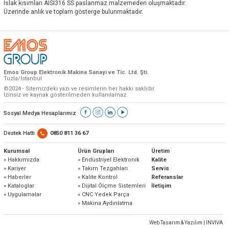
Islak kısımları AISI316 SS paslanmaz malzemeden oluşmaktadır.
Üzerinde anlık ve toplam gösterge bulunmaktadır.
Emos Group Elektronik Makina Sanayi ve Tic. Ltd. Şti.
Tuzla/İstanbul
©2024 - Sitemizdeki yazı ve resimlerin her hakkı saklıdır.
İzinsiz ve kaynak gösterilmeden kullanılamaz.
Sosyal Medya Hesaplarımız
Destek Hattı
0850 811 36 67
Kurumsal
Ürün Grupları
Üretim
» Hakkımızda
» Endüstriyel Elektronik
Kalite
» Kariyer
» Takım Tezgahları
Servis
» Haberler
» Kalite Kontrol
Referanslar
» Kataloglar
» Dijital Ölçme Sistemleri
İletişim
» Uygulamalar
» CNC Yedek Parça
» Makina Aydınlatma
Web Tasarım & Yazılım | INVIVA