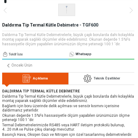
» Uygulamalar
» CNC Yedek Parça
Bize Ulaşın
» Makina Aydınlatma
» Konum
Tüm hakkı saklıdır. Sitemizde kullanılan tüm içerik ve görseller
Emos Grup'a ait olup izinsiz kullanımı hukuki yaptırıma tabidir.
Daldırma Tip Termal Kütle Debimetre - TGF600
Daldırma Tip Termal Kütle Debimetrelerle, büyük çaplı borularda dahi kolaylıkla
montaj yaparak sağlıklı ölçümler elde edebilirsiniz. Okunan değerde 1.5%Fs
hassasiyetle ölçüm yapabilen ürünümüzün ölçme yeteneği 100:1 'dir.
Whatsapp
Teklif İste
Önceki Ürün
Açıklama
Teknik Özellikler
DALDIRMA TİP TERMAL KÜTLE DEBİMETRE
Daldırma Tip Termal Kütle Debimetrelerle, büyük çaplı borularda dahi kolaylıkla
montaj yaparak sağlıklı ölçümler elde edebilirsiniz.
Bağlantı için boru üzerinde delik açılması ve sensör kısmını içerisine
daldırmanız yeterlidir.
Okunan değerde 1.5%Fs hassasiyetle ölçüm yapabilen ürünümüzün ölçme
yeteneği 100:1 'dir.
Termal Debimetrelerimizde RS485 veya HART iletişim protokolü bulunup,
4...20 mA ve Pulse çıkış olanağı mevcuttur.
Basınçlı Hava, Oksijen Gazı ve Nitrojen için özel tasarlanmış debimetrelerdir.