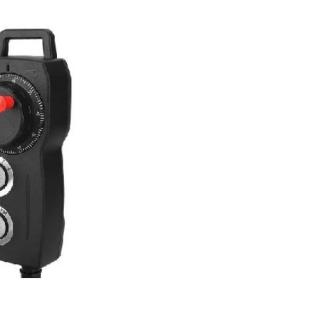
Potan
tomasyon ve Kontrol