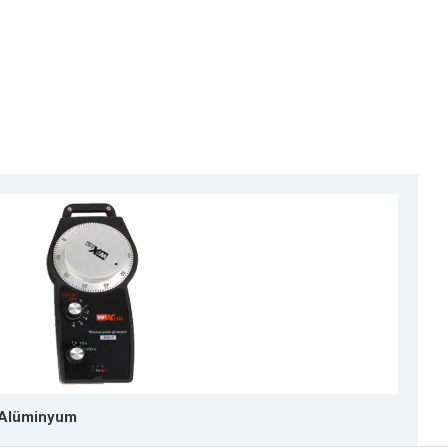
 Alüminyum
B