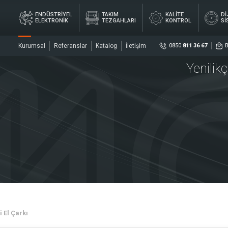
ENDÜSTRİYEL
TAKIM
KALİTE
Dİ
ELEKTRONİK
TEZGAHLARI
KONTROL
Sİ
Kurumsal
Referanslar
Katalog
İletişim
0850
811 36 67
Yenilik
Sosya
DİJ
YEL
TAKIM
KALİTE
ÖL
İK
TEZGAHLARI
KONTROL
Sİ
ler
Sensö
Merke
 El Çarkı
rler
Kaplin