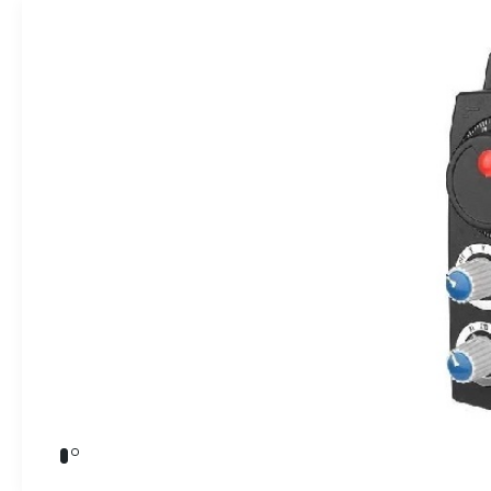
» Takım Tezgahları
İndikatörler
» Kalite Kontrol
» Dijital Ölçme Sistemleri
Endüstriyel O
» CNC Yedek Parça
» Makina Aydınlatma
Üretim
Kalite
Servis
Çözüm Ortakları
Referanslar
Bize Ulaşın
» Konum
Tüm hakkı saklıdır. Sitemizde kullanılan tüm içerik ve görseller
Emos Grup'a ait olup izinsiz kullanımı hukuki yaptırıma tabidir.