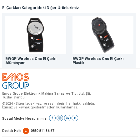
El Çarkları Kategorideki Diğer Ürünlerimiz
BWGP Wireless Cnc El Çarkı
BWGP Wireless Cnc El Çarkı
Alüminyum
Plastik
Emos Group Elektronik Makina Sanayi ve Tic. Ltd. Şti.
Tuzla/İstanbul
©2024 - Sitemizdeki yazı ve resimlerin her hakkı saklıdır.
İzinsiz ve kaynak gösterilmeden kullanılamaz.
Sosyal Medya Hesaplarımız
Destek Hattı
0850 811 36 67