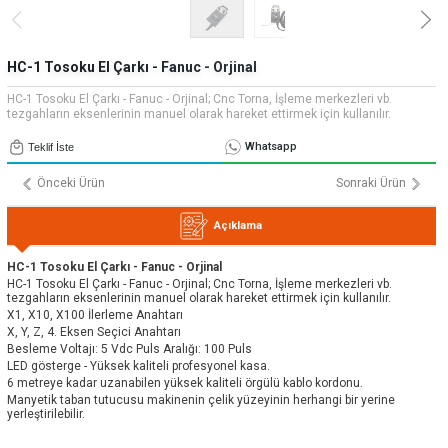
» Uygulamalar
» CNC Yedek Parça
Bize Ulaşın
» Makina Aydınlatma
» Konum
Tüm hakkı saklıdır. Sitemizde kullanılan tüm içerik ve görseller
HC-1 Tosoku El Çarkı - Fanuc - Orjinal
Emos Grup'a ait olup izinsiz kullanımı hukuki yaptırıma tabidir.
HC-1 Tosoku El Çarkı - Fanuc - Orjinal; Cnc Torna, İşleme merkezleri vb.
tezgahların eksenlerinin manuel olarak hareket ettirmek için kullanılır.
Whatsapp
Teklif İste
Önceki Ürün
Sonraki Ürün
Açıklama
HC-1 Tosoku El Çarkı - Fanuc - Orjinal
HC-1 Tosoku El Çarkı - Fanuc - Orjinal; Cnc Torna, İşleme merkezleri vb.
tezgahların eksenlerinin manuel olarak hareket ettirmek için kullanılır.
X1, X10, X100 İlerleme Anahtarı
X, Y, Z, 4. Eksen Seçici Anahtarı
Besleme Voltajı: 5 Vdc Puls Aralığı: 100 Puls
LED gösterge - Yüksek kaliteli profesyonel kasa.
6 metreye kadar uzanabilen yüksek kaliteli örgülü kablo kordonu.
Manyetik taban tutucusu makinenin çelik yüzeyinin herhangi bir yerine
yerleştirilebilir.