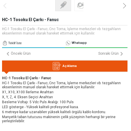
» Uygulamalar
» CNC Yedek Parça
Bize Ulaşın
» Makina Aydınlatma
» Konum
Tüm hakkı saklıdır. Sitemizde kullanılan tüm içerik ve görseller
HC-1 Tosoku El Çarkı - Fanuc
Emos Grup'a ait olup izinsiz kullanımı hukuki yaptırıma tabidir.
HC-1 Tosoku El Çarkı - Fanuc; Cnc Torna, İşleme merkezleri vb. tezgahların
eksenlerinin manuel olarak hareket ettirmek için kullanılır.
Whatsapp
Teklif İste
Önceki Ürün
Sonraki Ürün
Açıklama
HC-1 Tosoku El Çarkı - Fanuc
HC-1 Tosoku El Çarkı - Fanuc; Cnc Torna, İşleme merkezleri vb. tezgahların
eksenlerinin manuel olarak hareket ettirmek için kullanılır.
X1, X10, X100 İlerleme Anahtarı
X, Y, Z, 4. Eksen Seçici Anahtarı
Besleme Voltajı: 5 Vdc Puls Aralığı: 100 Puls
LED gösterge - Yüksek kaliteli profesyonel kasa.
6 metreye kadar uzanabilen yüksek kaliteli örgülü kablo kordonu.
Manyetik taban tutucusu makinenin çelik yüzeyinin herhangi bir yerine
yerleştirilebilir.