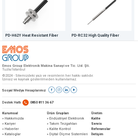
PD-H62Y Heat Resistant Fiber
PD-RC32 High Quality Fiber
Emos Group Elektronik Makina Sanayi ve Tic. Ltd. Şti.
Tuzla/İstanbul
©2024 - Sitemizdeki yazı ve resimlerin her hakkı saklıdır.
İzinsiz ve kaynak gösterilmeden kullanılamaz.
Sosyal Medya Hesaplarımız
Destek Hattı
0850 811 36 67
Kurumsal
Ürün Grupları
Üretim
» Hakkımızda
» Endüstriyel Elektronik
Kalite
» Kariyer
» Takım Tezgahları
Servis
» Haberler
» Kalite Kontrol
Referanslar
» Kataloglar
» Dijital Ölçme Sistemleri
İletişim