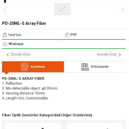
» Uygulamalar
» CNC Yedek Parça
Bize Ulaşın
» Makina Aydınlatma
» Konum
Tüm hakkı saklıdır. Sitemizde kullanılan tüm içerik ve görseller
Emos Grup'a ait olup izinsiz kullanımı hukuki yaptırıma tabidir.
PD-20ML-S Array Fiber
PDF
Teklif İste
Whatsapp
Önceki Ürün
Sonraki Ürün
Açıklama
Dökümanlar
PD-20ML-S ARRAY FİBER
1. Reflective
2. Min detectable object: φ0.05mm
3. Sensing distance 70mm
4. Length=2m, Customizable
Fiber Optik Sensörler Kategorideki Diğer Ürünlerimiz