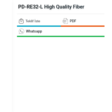
siyometreler
PD-RE32-L High Quality Fiber
Teklif İste
PDF
Whatsapp