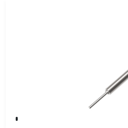
» Takım Tezgahları
İndikatörler
» Kalite Kontrol
» Dijital Ölçme Sistemleri
Endüstriyel O
» CNC Yedek Parça
» Makina Aydınlatma
Üretim
Kalite
Servis
Çözüm Ortakları
Referanslar
Bize Ulaşın
» Konum
Tüm hakkı saklıdır. Sitemizde kullanılan tüm içerik ve görseller
Emos Grup'a ait olup izinsiz kullanımı hukuki yaptırıma tabidir.