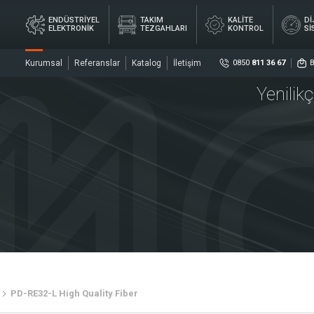
ENDÜSTRİYEL
TAKIM
KALİTE
Dİ
ELEKTRONİK
TEZGAHLARI
KONTROL
Sİ
Kurumsal
Referanslar
Katalog
İletişim
0850
811 36 67
Yenilik
Sosya
DİJ
YEL
TAKIM
KALİTE
ÖL
İK
TEZGAHLARI
KONTROL
Sİ
ler
Sensö
Merke
PD-RE32-L High Quality Fiber
rler
Kaplin