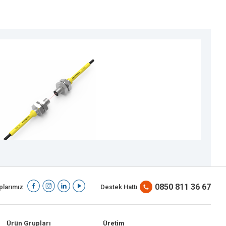
P
0850 811 36 67
larımız
Destek Hattı
Ürün Grupları
Üretim