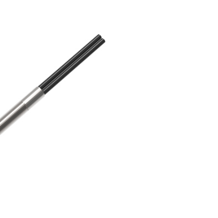
Potan
tomasyon ve Kontrol