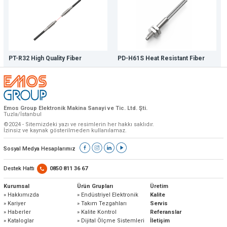
PT-R32 High Quality Fiber
PD-H61S Heat Resistant Fiber
Emos Group Elektronik Makina Sanayi ve Tic. Ltd. Şti.
Tuzla/İstanbul
©2024 - Sitemizdeki yazı ve resimlerin her hakkı saklıdır.
İzinsiz ve kaynak gösterilmeden kullanılamaz.
Sosyal Medya Hesaplarımız
Destek Hattı
0850 811 36 67
Kurumsal
Ürün Grupları
Üretim
» Hakkımızda
» Endüstriyel Elektronik
Kalite
» Kariyer
» Takım Tezgahları
Servis
» Haberler
» Kalite Kontrol
Referanslar
» Kataloglar
» Dijital Ölçme Sistemleri
İletişim