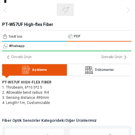
» Uygulamalar
» CNC Yedek Parça
Bize Ulaşın
» Makina Aydınlatma
» Konum
Tüm hakkı saklıdır. Sitemizde kullanılan tüm içerik ve görseller
Emos Grup'a ait olup izinsiz kullanımı hukuki yaptırıma tabidir.
PT-W57UF High-flex Fiber
PDF
Teklif İste
Whatsapp
Önceki Ürün
Sonraki Ürün
Açıklama
Dökümanlar
PT-W57UF HIGH-FLEX FIBER
1. Thrubeam, 6*10.5*2.5
2. Allowable bend radius: R4
3. Sensing distance 490mm
4. Length=1m, Customizable
Fiber Optik Sensörler Kategorideki Diğer Ürünlerimiz