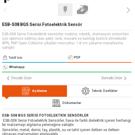
» Uygulamalar
» CNC Yedek Parça
Bize Ulaşın
» Makina Aydınlatma
» Konum
Tüm hakkı saklıdır. Sitemizde kullanılan tüm içerik ve görseller
Emos Grup'a ait olup izinsiz kullanımı hukuki yaptırıma tabidir.
ESB-S08 BGS Serisi Fotoelektrik Sensör
ESB-S08 Serisi Fotoelektrik sensörler; makina, robotik, otomasyon sistemleri
için optimize edilmiş olan şekil, renk, mesafe ve kalınlığı kontrol etmektedir.
NPN, PNP Open Collector çıkışları mevcuttur. 1-8 cm çalışma mesafesine
sahiptir.
PDF
Teklif İste
Whatsapp
Önceki Ürün
Sonraki Ürün
Açıklama
Teknik Özellikler
Dökümanlar
ESB-S08 BGS SERİSİ FOTOELEKTRİK SENSÖRLER
ESB-S08 Serisi Fotoelektrik Sensörler, hava ile farklı dielektrik içeren herhangi
bir malzemeyi algılama yeteneğine sahiptir.
Sensörler, metal, demir, taş, plastik, su ve tahıl içeren iletken ve iletken
olmayan malzemeleri algılayabilir.