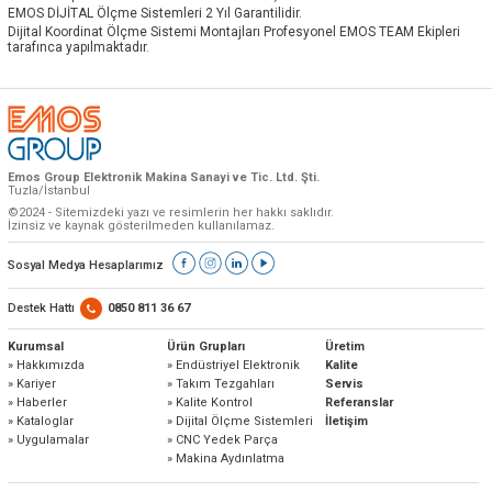
EMOS DİJİTAL Ölçme Sistemleri 2 Yıl Garantilidir.
Dijital Koordinat Ölçme Sistemi Montajları Profesyonel EMOS TEAM Ekipleri
tarafınca yapılmaktadır.
Emos Group Elektronik Makina Sanayi ve Tic. Ltd. Şti.
Tuzla/İstanbul
©2024 - Sitemizdeki yazı ve resimlerin her hakkı saklıdır.
İzinsiz ve kaynak gösterilmeden kullanılamaz.
Sosyal Medya Hesaplarımız
Destek Hattı
0850 811 36 67
Kurumsal
Ürün Grupları
Üretim
» Hakkımızda
» Endüstriyel Elektronik
Kalite
» Kariyer
» Takım Tezgahları
Servis
» Haberler
» Kalite Kontrol
Referanslar
» Kataloglar
» Dijital Ölçme Sistemleri
İletişim
» Uygulamalar
» CNC Yedek Parça
» Makina Aydınlatma