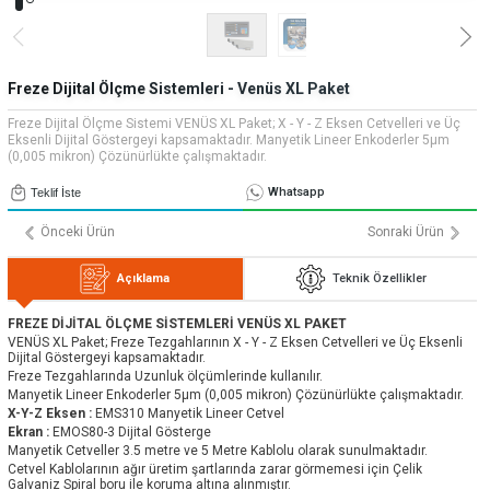
» Uygulamalar
» CNC Yedek Parça
Bize Ulaşın
» Makina Aydınlatma
» Konum
Tüm hakkı saklıdır. Sitemizde kullanılan tüm içerik ve görseller
Emos Grup'a ait olup izinsiz kullanımı hukuki yaptırıma tabidir.
Freze Dijital Ölçme Sistemleri - Venüs XL Paket
Freze Dijital Ölçme Sistemi VENÜS XL Paket; X - Y - Z Eksen Cetvelleri ve Üç
Eksenli Dijital Göstergeyi kapsamaktadır. Manyetik Lineer Enkoderler 5µm
(0,005 mikron) Çözünürlükte çalışmaktadır.
Whatsapp
Teklif İste
Önceki Ürün
Sonraki Ürün
Açıklama
Teknik Özellikler
FREZE DİJİTAL ÖLÇME SİSTEMLERİ VENÜS XL PAKET
VENÜS XL Paket; Freze Tezgahlarının X - Y - Z Eksen Cetvelleri ve Üç Eksenli
Dijital Göstergeyi kapsamaktadır.
Freze Tezgahlarında Uzunluk ölçümlerinde kullanılır.
Manyetik Lineer Enkoderler 5µm (0,005 mikron) Çözünürlükte çalışmaktadır.
X-Y-Z Eksen :
EMS310 Manyetik Lineer Cetvel
Ekran :
EMOS80-3 Dijital Gösterge
Manyetik Cetveller 3.5 metre ve 5 Metre Kablolu olarak sunulmaktadır.
Cetvel Kablolarının ağır üretim şartlarında zarar görmemesi için Çelik
Galvaniz Spiral boru ile koruma altına alınmıştır.