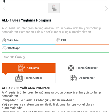
» Uygulamalar
» CNC Yedek Parça
Bize Ulaşın
» Makina Aydınlatma
» Konum
Tüm hakkı saklıdır. Sitemizde kullanılan tüm içerik ve görseller
Emos Grup'a ait olup izinsiz kullanımı hukuki yaptırıma tabidir.
ALL-1 Gres Yağlama Pompası
All-1 serisi ürünler gres ile yağlamaya uygun olarak üretilmiş pistonlu tip
pompalardır. Pompadan 1 ile 6 adet`e kadar çıkış alınabilmektedir.
PDF
Teklif İste
Whatsapp
Sonraki Ürün
Açıklama
Teknik Özellikler
Teknik Görsel
Dökümanlar
ALL-1 GRES YAĞLAMA POMPASI
All-1 serisi ürünler gres ile yağlamaya uygun olarak üretilmiş pistonlu tip
pompalardır.
Pompadan 1 ile 6 adet`e kadar çıkış alınabilmektedir.
Yağ seviyesi ve sistem basıncı ile ilgili ekipmanlar opsiyonel olarak
sunulmaktadır.