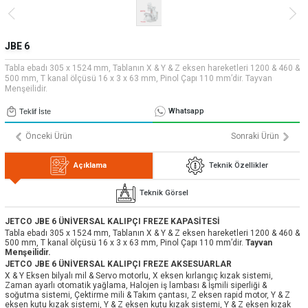
» Uygulamalar
» CNC Yedek Parça
Bize Ulaşın
» Makina Aydınlatma
» Konum
Tüm hakkı saklıdır. Sitemizde kullanılan tüm içerik ve görseller
JBE 6
Emos Grup'a ait olup izinsiz kullanımı hukuki yaptırıma tabidir.
Tabla ebadı 305 x 1524 mm, Tablanın X & Y & Z eksen hareketleri 1200 & 460 &
500 mm, T kanal ölçüsü 16 x 3 x 63 mm, Pinol Çapı 110 mm’dir. Tayvan
Menşeilidir.
Whatsapp
Teklif İste
Önceki Ürün
Sonraki Ürün
Açıklama
Teknik Özellikler
Teknik Görsel
JETCO JBE 6 ÜNİVERSAL KALIPÇI FREZE KAPASİTESİ
Tabla ebadı 305 x 1524 mm, Tablanın X & Y & Z eksen hareketleri 1200 & 460 &
500 mm, T kanal ölçüsü 16 x 3 x 63 mm, Pinol Çapı 110 mm’dir.
Tayvan
Menşeilidir.
JETCO JBE 6 ÜNİVERSAL KALIPÇI FREZE AKSESUARLAR
X & Y Eksen bilyalı mil & Servo motorlu, X eksen kırlangıç kızak sistemi,
Zaman ayarlı otomatik yağlama, Halojen iş lambası & İşmili siperliği &
soğutma sistemi, Çektirme mili & Takım çantası, Z eksen rapid motor, Y & Z
eksen kutu kızak sistemi, Y & Z eksen kutu kızak sistemi, Y & Z eksen kızak