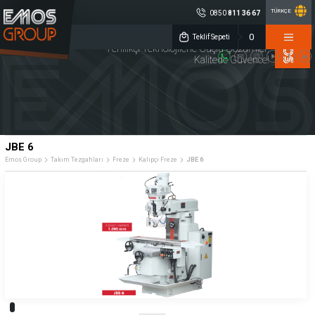
TÜRKÇE
0850
811 36 67
×
0
EMOS GROUP
Teklif Sepeti
Yenilikçi Teknolojilerle Güçlü Çözümler,
Kalitede Güvence!
0850 811 36 67
Müşteri Hizmetleri
Sosyal
Medya
Emos Group
Konum
ENDÜSTRİYEL
TAKIM
KALİTE
ELEKTRONİK
TEZGAHLARI
KONTROL
DİJİTAL ÖLÇME
CNC YEDEK
MAKİNA
JBE 6
SİSTEMLERİ
PARÇA
AYDINLATMA
Emos Group
Takım Tezgahları
Freze
Kalıpçı Freze
JBE 6
Lineer Cetveller
Sensörler
Debimetreler
Merkezi Yağlama Sistemleri
Rotary Enkoderler
Kaplinler
İndikatörler
Potansiyometreler
Endüstriyel Otomasyon ve Kontrol
Kurumsal
Ürün Grupları
Üretim
» Hakkımızda
» Endüstriyel Elektronik
Kalite
» Kariyer
» Takım Tezgahları
Servis
» Haberler
» Kalite Kontrol
Çözüm Ortakları
» Kataloglar
» Dijital Ölçme Sistemleri
Referanslar