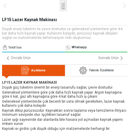
» Uygulamalar
» CNC Yedek Parça
Bize Ulaşın
» Makina Aydınlatma
» Konum
Tüm hakkı saklıdır. Sitemizde kullanılan tüm içerik ve görseller
LF15 Lazer Kaynak Makinası
Emos Grup'a ait olup izinsiz kullanımı hukuki yaptırıma tabidir.
Düşük enerji tüketimi ile çevre dostudur ve geleneksel yöntemlere göre 4-6
kat daha hızlı kaynak yapar. Kullanımı kolaydır, pürüzsüz kaynak dikişleri
sağlar ve malzemelerde deformasyon riski oluşturmaz.
Whatsapp
Teklif İste
Önceki Ürün
Sonraki Ürün
Açıklama
Teknik Özellikler
LF15 LAZER KAYNAK MAKİNASI
Düşük güç tüketimi önemli bir enerji tasarrufu sağlar, çevre dostudur.
Geleneksel yöntemlere göre çok daha hızlı kaynak yapar. Argon kaynağına
göre 6 kat, gaz altı kaynağına göre 4 kat daha hızlı iş çıkarır.
Geleneksel yöntemlerde çok becerili bir usta olmak gerekirken, lazer kaynak
kullanımı çok daha kolaydır.
Kaynak dikişi pürüzsüzdür. Kaynaktan sonra taşlama veya temizleme ihtiyacı
minimum seviyede olur. İşçilikten tasarruf sağlar.
Lazer ışığı sayesinde dar alanlarda bile hasara yol açmadan kaynak yapımı
imkanı sunar.
Kaynak ısı girdisi çok düşük olduğu için malzemelerde herhangi bir