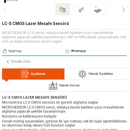
» Uygulamalar
» CNC Yedek Parça
Bize Ulaşın
» Makina Aydınlatma
» Konum
Tüm hakkı saklıdır. Sitemizde kullanılan tüm içerik ve görseller
Emos Grup'a ait olup izinsiz kullanımı hukuki yaptırıma tabidir.
LC-S CMOS Lazer Mesafe Sensörü
MICROSENSOR LC-S serisi, oldukça kararlı kalırken uzun mesafelerde
algılama yapacak şekilde tasarlanmıştır. PNP ve NPN olarak çalışmaktadır. 600
mm' ye kadar temassız ölçüm sağlar.
Whatsapp
Teklif İste
Önceki Ürün
Açıklama
Teknik Özellikler
Teknik Görsel
LC-S CMOS LAZER MESAFE SENSÖRÜ
Microsensor LC-S CMOS sensörü ile güvenli algılama sağlar.
MICROSENSOR LC-S CMOS serisi, oldukça kararlı kalırken uzun mesafelerde
algılama yapacak şekilde tasarlanmıştır.
Kurulumu ve kalibrasyonu kolaydır.
Esnek montaj seçenekleri, görünür bir ışın noktası, tek bir tuşla öğretilebilmesi
ve okunması kolay ekranı hızlı kurulum sağlar.