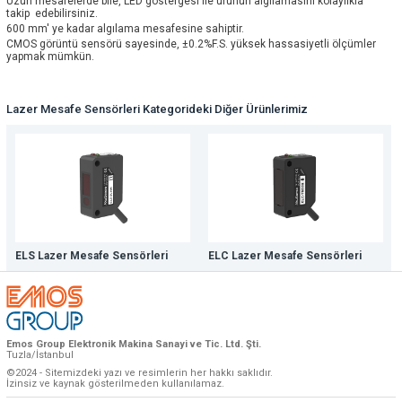
Uzun mesafelerde bile, LED göstergesi ile ürünün algılamasını kolaylıkla
takip edebilirsiniz.
600 mm' ye kadar algılama mesafesine sahiptir.
CMOS görüntü sensörü sayesinde, ±0.2%F.S. yüksek hassasiyetli ölçümler
yapmak mümkün.
Lazer Mesafe Sensörleri Kategorideki Diğer Ürünlerimiz
ELS Lazer Mesafe Sensörleri
ELC Lazer Mesafe Sensörleri
Emos Group Elektronik Makina Sanayi ve Tic. Ltd. Şti.
Tuzla/İstanbul
©2024 - Sitemizdeki yazı ve resimlerin her hakkı saklıdır.
İzinsiz ve kaynak gösterilmeden kullanılamaz.