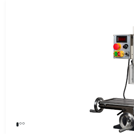
» Takım Tezgahları
İndikatörler
» Kalite Kontrol
» Dijital Ölçme Sistemleri
Endüstriyel O
» CNC Yedek Parça
» Makina Aydınlatma
Üretim
Kalite
Servis
Çözüm Ortakları
Referanslar
Bize Ulaşın
» Konum
Tüm hakkı saklıdır. Sitemizde kullanılan tüm içerik ve görseller
Emos Grup'a ait olup izinsiz kullanımı hukuki yaptırıma tabidir.