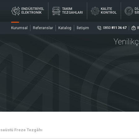
ENDÜSTRİYEL
TAKIM
KALİTE
Dİ
ELEKTRONİK
TEZGAHLARI
KONTROL
Sİ
Kurumsal
Referanslar
Katalog
İletişim
0850
811 36 67
Yenilik
Sosya
DİJ
YEL
TAKIM
KALİTE
ÖL
İK
TEZGAHLARI
KONTROL
Sİ
ler
Sensö
Merke
saüstü Freze Tezgâhı
rler
Kaplin