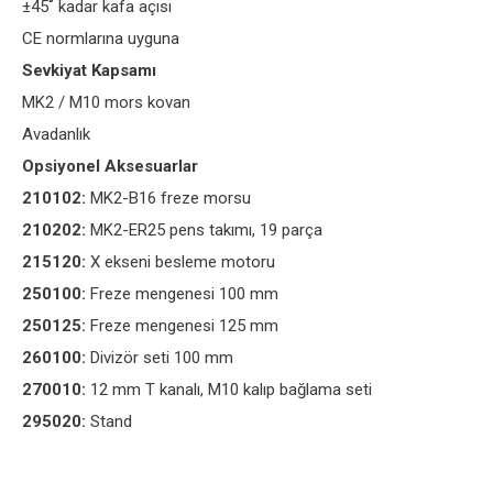
±45˚ kadar kafa açısı
CE normlarına uyguna
Sevkiyat Kapsamı
MK2 / M10 mors kovan
Avadanlık
Opsiyonel Aksesuarlar
210102:
MK2-B16 freze morsu
210202:
MK2-ER25 pens takımı, 19 parça
215120:
X ekseni besleme motoru
250100:
Freze mengenesi 100 mm
250125:
Freze mengenesi 125 mm
260100:
Divizör seti 100 mm
270010:
12 mm T kanalı, M10 kalıp bağlama seti
295020:
Stand