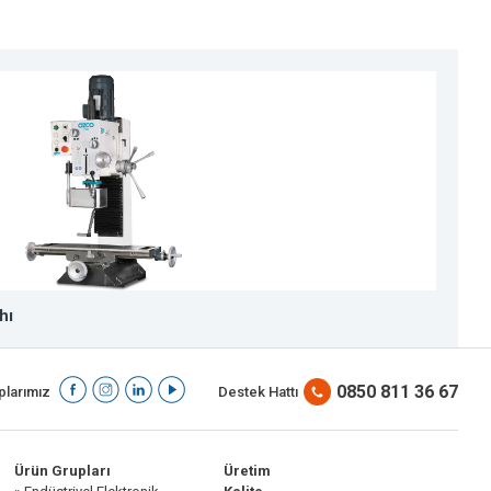
hı
F
0850 811 36 67
larımız
Destek Hattı
Ürün Grupları
Üretim