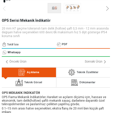
» Uygulamalar
» CNC Yedek Parça
Bize Ulaşın
» Makina Aydınlatma
» Konum
Tüm hakkı saklıdır. Sitemizde kullanılan tüm içerik ve görseller
Emos Grup'a ait olup izinsiz kullanımı hukuki yaptırıma tabidir.
OP5 Serisi Mekanik İndikatör
20 mm H7 geçme toleranslı tam delik (hollow) şaft 0,5 mm - 12 mm arasında
değişen hatve seçenekleri 600 devir/dk maksimum hız 5 dijit gösterge IP54
koruma sınıfı
PDF
Teklif İste
Whatsapp
Önceki Ürün
Sonraki Ürün
Açıklama
Teknik Özellikler
Teknik Görsel
Dökümanlar
OP5 MEKANİK İNDİKATÖR
OP5 Fiama Mekanik İndikatörler; Hareket ve açıların ölçümü için, hassas ve
ekonomik, tam delik(hollow) şaftlı mekanik sayaç; darbelere dayanıklı özel
teknopolimerden ve paslanmaz çelikten yapılmış gövde;
0.1--15 mm arası hatve seçenekleri; ekstra flanş ile 20 mm'den küçük şaft
imkanı