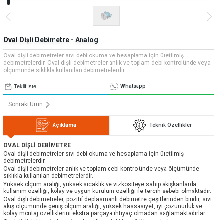
» Uygulamalar
» CNC Yedek Parça
Bize Ulaşın
» Makina Aydınlatma
» Konum
Tüm hakkı saklıdır. Sitemizde kullanılan tüm içerik ve görseller
Emos Grup'a ait olup izinsiz kullanımı hukuki yaptırıma tabidir.
Oval Dişli Debimetre - Analog
Oval dişli debimetreler sıvı debi okuma ve hesaplama için üretilmiş
debimetrelerdir. Oval dişli debimetreler anlık ve toplam debi kontrolünde veya
ölçümünde sıklıkla kullanılan debimetrelerdir.
Whatsapp
Teklif İste
Sonraki Ürün
Açıklama
Teknik Özellikler
OVAL DİŞLİ DEBİMETRE
Oval dişli debimetreler sıvı debi okuma ve hesaplama için üretilmiş
debimetrelerdir.
Oval dişli debimetreler anlık ve toplam debi kontrolünde veya ölçümünde
sıklıkla kullanılan debimetrelerdir.
Yüksek ölçüm aralığı, yüksek sıcaklık ve vizkositeye sahip akışkanlarda
kullanım özelliği, kolay ve uygun kurulum özelliği ile tercih sebebi olmaktadır.
Oval dişli debimetreler, pozitif deplasmanlı debimetre çeşitlerinden biridir, sıvı
akış ölçümünde geniş ölçüm aralığı, yüksek hassasiyet, iyi çözünürlük ve
kolay montaj özelliklerini ekstra parçaya ihtiyaç olmadan sağlamaktadırlar.