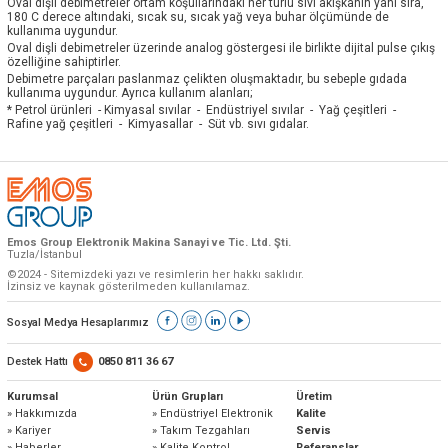
Oval dişli debimetreler ortam koşullarındaki her türlü sıvı akışkanın yanı sıra,
180 C derece altındaki, sıcak su, sıcak yağ veya buhar ölçümünde de
kullanıma uygundur.
Oval dişli debimetreler üzerinde analog göstergesi ile birlikte dijital pulse çıkış
özelliğine sahiptirler.
Debimetre parçaları paslanmaz çelikten oluşmaktadır, bu sebeple gıdada
kullanıma uygundur. Ayrıca kullanım alanları;
* Petrol ürünleri - Kimyasal sıvılar - Endüstriyel sıvılar - Yağ çeşitleri -
Rafine yağ çeşitleri - Kimyasallar - Süt vb. sıvı gıdalar.
Emos Group Elektronik Makina Sanayi ve Tic. Ltd. Şti.
Tuzla/İstanbul
©2024 - Sitemizdeki yazı ve resimlerin her hakkı saklıdır.
İzinsiz ve kaynak gösterilmeden kullanılamaz.
Sosyal Medya Hesaplarımız
Destek Hattı
0850 811 36 67
Kurumsal
Ürün Grupları
Üretim
» Hakkımızda
» Endüstriyel Elektronik
Kalite
» Kariyer
» Takım Tezgahları
Servis
» Haberler
» Kalite Kontrol
Referanslar