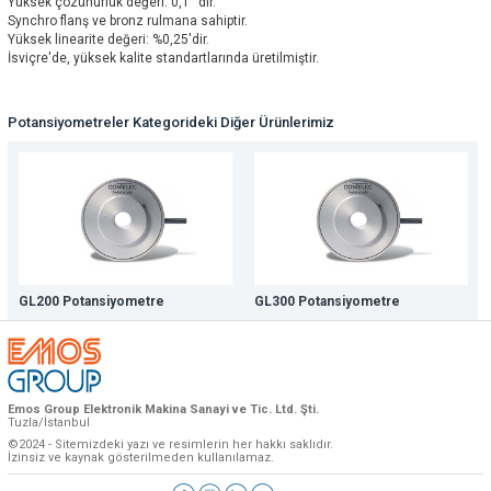
Yüksek çözünürlük değeri: 0,1°'dir.
Synchro flanş ve bronz rulmana sahiptir.
Yüksek linearite değeri: %0,25'dir.
İsviçre'de, yüksek kalite standartlarında üretilmiştir.
Potansiyometreler Kategorideki Diğer Ürünlerimiz
GL200 Potansiyometre
GL300 Potansiyometre
Emos Group Elektronik Makina Sanayi ve Tic. Ltd. Şti.
Tuzla/İstanbul
©2024 - Sitemizdeki yazı ve resimlerin her hakkı saklıdır.
İzinsiz ve kaynak gösterilmeden kullanılamaz.