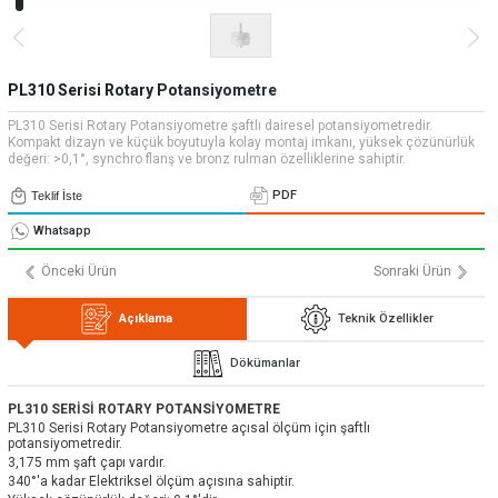
» Uygulamalar
» CNC Yedek Parça
Bize Ulaşın
» Makina Aydınlatma
» Konum
Tüm hakkı saklıdır. Sitemizde kullanılan tüm içerik ve görseller
Emos Grup'a ait olup izinsiz kullanımı hukuki yaptırıma tabidir.
PL310 Serisi Rotary Potansiyometre
PL310 Serisi Rotary Potansiyometre şaftlı dairesel potansiyometredir.
Kompakt dizayn ve küçük boyutuyla kolay montaj imkanı, yüksek çözünürlük
değeri: >0,1°, synchro flanş ve bronz rulman özelliklerine sahiptir.
PDF
Teklif İste
Whatsapp
Önceki Ürün
Sonraki Ürün
Açıklama
Teknik Özellikler
Dökümanlar
PL310 SERİSİ ROTARY POTANSİYOMETRE
PL310 Serisi Rotary Potansiyometre açısal ölçüm için şaftlı
potansiyometredir.
3,175 mm şaft çapı vardır.
340°'a kadar Elektriksel ölçüm açısına sahiptir.