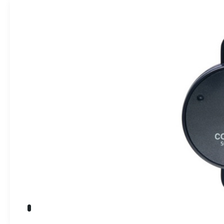
» Takım Tezgahları
İndikatörler
» Kalite Kontrol
» Dijital Ölçme Sistemleri
Endüstriyel O
» CNC Yedek Parça
» Makina Aydınlatma
Üretim
Kalite
Servis
Çözüm Ortakları
Referanslar
Bize Ulaşın
» Konum
Tüm hakkı saklıdır. Sitemizde kullanılan tüm içerik ve görseller
Emos Grup'a ait olup izinsiz kullanımı hukuki yaptırıma tabidir.