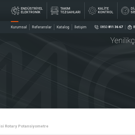
ENDÜSTRİYEL
TAKIM
KALİTE
Dİ
ELEKTRONİK
TEZGAHLARI
KONTROL
Sİ
Kurumsal
Referanslar
Katalog
İletişim
0850
811 36 67
Yenilik
Sosya
DİJ
YEL
TAKIM
KALİTE
ÖL
İK
TEZGAHLARI
KONTROL
Sİ
ler
Sensö
Merke
si Rotary Potansiyometre
rler
Kaplin