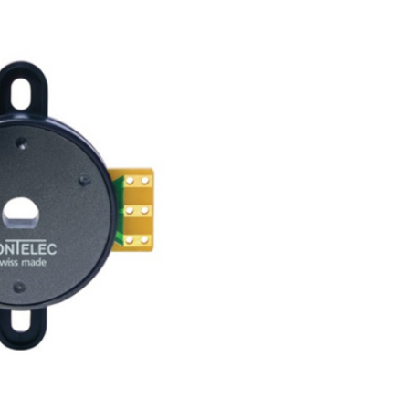
Potan
tomasyon ve Kontrol