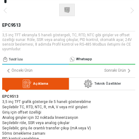
» Uygulamalar
» CNC Yedek Parça
Bize Ulaşın
» Makina Aydınlatma
» Konum
Tüm hakkı saklıdır. Sitemizde kullanılan tüm içerik ve görseller
Emos Grup'a ait olup izinsiz kullanımı hukuki yaptırıma tabidir.
EPC9513
3,5 inç TFT ekranıyla 5 haneli göstergeli, TC, RTD, NTC gibi girişler ve offset
özelliği sunar. Röle, SSR veya analog çıkışlar, PID kontrol, otomatik ayar, 24V
sensör beslemesi, 8 adımda Profil kontrol ve RS-485 Modbus iletişimi ile CE
uyumludur.
Whatsapp
Teklif İste
Önceki Ürün
Sonraki Ürün
Açıklama
Teknik Özellikler
EPC9513
3,5 inç TFT grafik gösterge ile 5 haneli gösterebilme
Seçilebilir TC, RTD, NTC, R, mA, V veya mV girişleri
Giriş için offset özelliği
Analog girişler için 32 noktada lineerizasyon
Seçilebilir röle, SSR veya analog çıkışlar
Seçilebilir, giriş ile orantılı transfer çıkışı (mA veya V)
50ms örnekleme zamanı
PID kontrol yapabilme