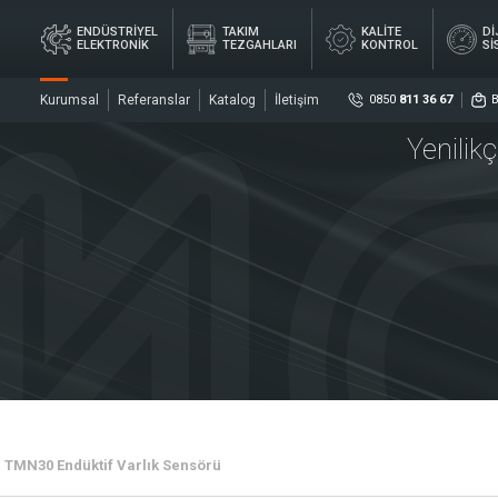
ENDÜSTRİYEL
TAKIM
KALİTE
Dİ
ELEKTRONİK
TEZGAHLARI
KONTROL
Sİ
Kurumsal
Referanslar
Katalog
İletişim
0850
811 36 67
Yenilik
Sosya
DİJ
YEL
TAKIM
KALİTE
ÖL
İK
TEZGAHLARI
KONTROL
Sİ
ler
Sensö
Merke
TMN30 Endüktif Varlık Sensörü
rler
Kaplin