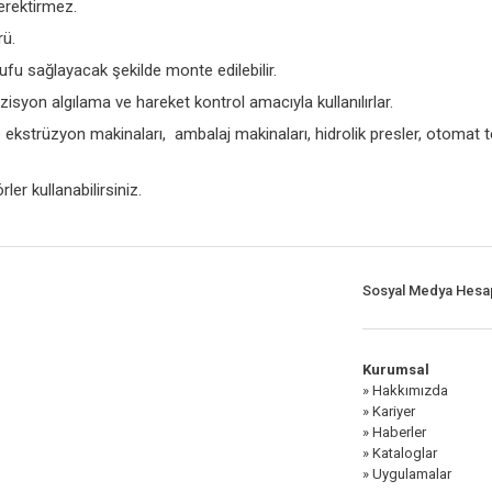
erektirmez.
rü.
fu sağlayacak şekilde monte edilebilir.
yon algılama ve hareket kontrol amacıyla kullanılırlar.
 ekstrüzyon makinaları, ambalaj makinaları, hidrolik presler, otomat 
ler kullanabilirsiniz.
Sosyal Medya Hesap
Kurumsal
» Hakkımızda
» Kariyer
» Haberler
» Kataloglar
» Uygulamalar