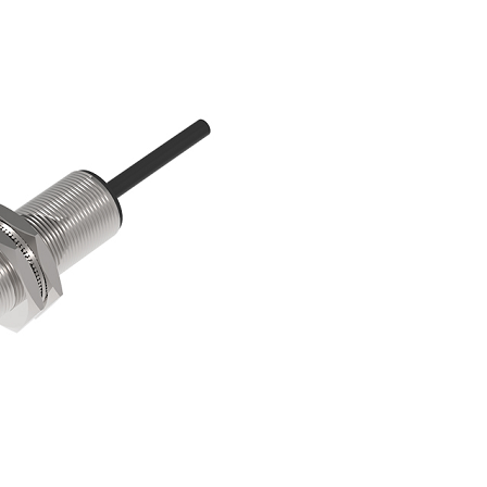
Potan
tomasyon ve Kontrol