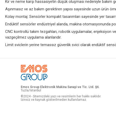
Kir ve neme karşı hassasiyetin düşük oluşması nedeniyle bakım g
Aşınmasız ve az bakım gerektiren yapısı sayesinde uzun ürün öm
Kolay montaj: Sensörler kompakt tasarımları sayesinde yer tasarru
Endüktif sensörler endüstriyel alanda, makina otomasyonunda pozis
CNC kontrollü takım tezgahları, robotik uygulamalar, enjeksiyon ve
vazgeçilmez uygulama alanlarıdır.
Limit sviclerin yerine temassız güvenlik svici olarak endüktif sensör
Emos Group Elektronik Makina Sanayi ve Tic. Ltd. Şti.
Tuzla/İstanbul
©2024 - Sitemizdeki yazı ve resimlerin her hakkı saklıdır.
İzinsiz ve kaynak gösterilmeden kullanılamaz.