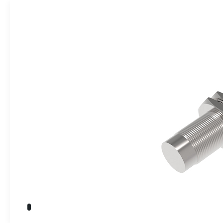
» Takım Tezgahları
İndikatörler
» Kalite Kontrol
» Dijital Ölçme Sistemleri
Endüstriyel O
» CNC Yedek Parça
» Makina Aydınlatma
Üretim
Kalite
Servis
Çözüm Ortakları
Referanslar
Bize Ulaşın
» Konum
Tüm hakkı saklıdır. Sitemizde kullanılan tüm içerik ve görseller
Emos Grup'a ait olup izinsiz kullanımı hukuki yaptırıma tabidir.