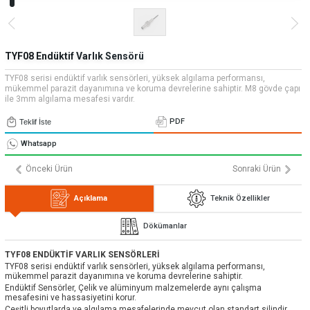
» Uygulamalar
» CNC Yedek Parça
Bize Ulaşın
» Makina Aydınlatma
» Konum
Tüm hakkı saklıdır. Sitemizde kullanılan tüm içerik ve görseller
Emos Grup'a ait olup izinsiz kullanımı hukuki yaptırıma tabidir.
TYF08 Endüktif Varlık Sensörü
TYF08 serisi endüktif varlık sensörleri, yüksek algılama performansı,
mükemmel parazit dayanımına ve koruma devrelerine sahiptir. M8 gövde çapı
ile 3mm algılama mesafesi vardır.
PDF
Teklif İste
Whatsapp
Önceki Ürün
Sonraki Ürün
Açıklama
Teknik Özellikler
Dökümanlar
TYF08 ENDÜKTİF VARLIK SENSÖRLERİ
TYF08 serisi endüktif varlık sensörleri, yüksek algılama performansı,
mükemmel parazit dayanımına ve koruma devrelerine sahiptir.
Endüktif Sensörler, Çelik ve alüminyum malzemelerde aynı çalışma
mesafesini ve hassasiyetini korur.
Çeşitli boyutlarda ve algılama mesafelerinde mevcut olan standart silindir