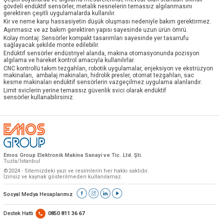
gövdeli endüktif sensörler, metalik nesnelerin temassız algılanmasını
gerektiren çeşitli uygulamalarda kullanılır.
Kir ve neme karşı hassasiyetin düşük oluşması nedeniyle bakım gerektirmez.
Aşınmasız ve az bakım gerektiren yapısı sayesinde uzun ürün ömrü.
Kolay montaj: Sensörler kompakt tasarımları sayesinde yer tasarrufu
sağlayacak şekilde monte edilebilir.
Endüktif sensörler endüstriyel alanda, makina otomasyonunda pozisyon
algılama ve hareket kontrol amacıyla kullanılırlar.
CNC kontrollü takım tezgahları, robotik uygulamalar, enjeksiyon ve ekstrüzyon
makinaları, ambalaj makinaları, hidrolik presler, otomat tezgahları, sac
kesme makinaları endüktif sensörlerin vazgeçilmez uygulama alanlarıdır.
Limit sviclerin yerine temassız güvenlik svici olarak endüktif
sensörler kullanabilirsiniz.
Emos Group Elektronik Makina Sanayi ve Tic. Ltd. Şti.
Tuzla/İstanbul
©2024 - Sitemizdeki yazı ve resimlerin her hakkı saklıdır.
İzinsiz ve kaynak gösterilmeden kullanılamaz.
Sosyal Medya Hesaplarımız
Destek Hattı
0850 811 36 67