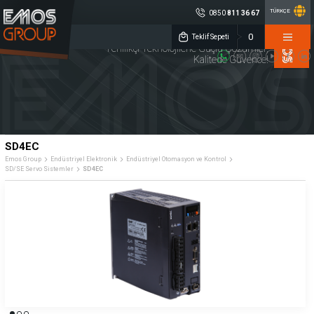
TÜRKÇE
0850
811 36 67
×
0
EMOS GROUP
Teklif Sepeti
Yenilikçi Teknolojilerle Güçlü Çözümler,
Kalitede Güvence!
0850 811 36 67
Müşteri Hizmetleri
Sosyal
Medya
Emos Group
Konum
ENDÜSTRİYEL
TAKIM
KALİTE
ELEKTRONİK
TEZGAHLARI
KONTROL
DİJİTAL ÖLÇME
CNC YEDEK
MAKİNA
SD4EC
SİSTEMLERİ
PARÇA
AYDINLATMA
Emos Group
Endüstriyel Elektronik
Endüstriyel Otomasyon ve Kontrol
SD/SE Servo Sistemler
SD4EC
Lineer Cetveller
Sensörler
Debimetreler
Merkezi Yağlama Sistemleri
Rotary Enkoderler
Kaplinler
İndikatörler
Potansiyometreler
Endüstriyel Otomasyon ve Kontrol
Kurumsal
Ürün Grupları
Üretim
» Hakkımızda
» Endüstriyel Elektronik
Kalite
» Kariyer
» Takım Tezgahları
Servis
» Haberler
» Kalite Kontrol
Çözüm Ortakları
» Kataloglar
» Dijital Ölçme Sistemleri
Referanslar