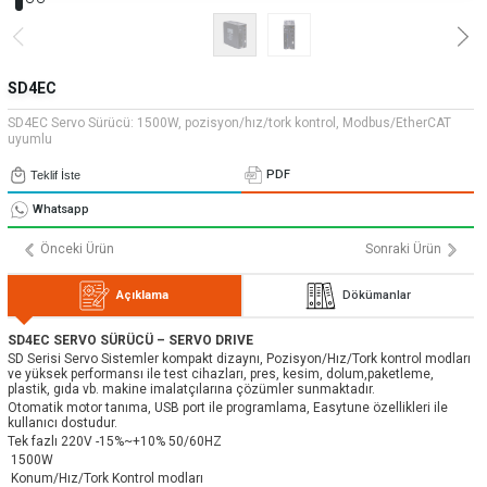
» Uygulamalar
» CNC Yedek Parça
Bize Ulaşın
» Makina Aydınlatma
» Konum
Tüm hakkı saklıdır. Sitemizde kullanılan tüm içerik ve görseller
Emos Grup'a ait olup izinsiz kullanımı hukuki yaptırıma tabidir.
SD4EC
SD4EC Servo Sürücü: 1500W, pozisyon/hız/tork kontrol, Modbus/EtherCAT
uyumlu
PDF
Teklif İste
Whatsapp
Önceki Ürün
Sonraki Ürün
Açıklama
Dökümanlar
SD4EC SERVO SÜRÜCÜ – SERVO DRIVE
SD Serisi Servo Sistemler kompakt dizaynı, Pozisyon/Hız/Tork kontrol modları
ve yüksek performansı ile test cihazları, pres, kesim, dolum,paketleme,
plastik, gıda vb. makine imalatçılarına çözümler sunmaktadır.
Otomatik motor tanıma, USB port ile programlama, Easytune özellikleri ile
kullanıcı dostudur.
Tek fazlı 220V -15%~+10% 50/60HZ
1500W
Konum/Hız/Tork Kontrol modları