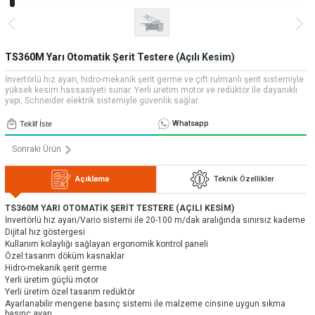
» Uygulamalar
» CNC Yedek Parça
Bize Ulaşın
» Makina Aydınlatma
» Konum
Tüm hakkı saklıdır. Sitemizde kullanılan tüm içerik ve görseller
Emos Grup'a ait olup izinsiz kullanımı hukuki yaptırıma tabidir.
TS360M Yarı Otomatik Şerit Testere (Açılı Kesim)
İnvertörlü hız ayarı, hidro-mekanik şerit germe ve çift rulmanlı şerit sistemiyle
yüksek kesim hassasiyeti sunar. Yerli üretim motor ve redüktör ile dayanıklı
yapı, Schneider elektrik sistemiyle güvenlik sağlar.
Whatsapp
Teklif İste
Sonraki Ürün
Açıklama
Teknik Özellikler
TS360M YARI OTOMATİK ŞERİT TESTERE (AÇILI KESİM)
İnvertörlü hız ayarı/Vario sistemi ile 20-100 m/dak aralığında sınırsız kademe
Dijital hız göstergesi
Kullanım kolaylığı sağlayan ergonomik kontrol paneli
Özel tasarım döküm kasnaklar
Hidro-mekanik şerit germe
Yerli üretim güçlü motor
Yerli üretim özel tasarım redüktör
Ayarlanabilir mengene basınç sistemi ile malzeme cinsine uygun sıkma
basınç ayarı