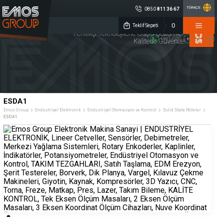
TÜRKÇE
0850
811 36 67
×
0
EMOS GROUP
Teklif Sepeti
Yenilikçi Teknolojilerle Güçlü Çözümler,
Kalitede Güvence!
0850 811 36 67
Müşteri Hizmetleri
Sosyal
Medya
Emos Group
Konum
ENDÜSTRİYEL
TAKIM
KALİTE
ELEKTRONİK
TEZGAHLARI
KONTROL
DİJİTAL ÖLÇME
CNC YEDEK
MAKİNA
ESDA1
SİSTEMLERİ
PARÇA
AYDINLATMA
Emos Group
Endüstriyel Elektronik
Endüstriyel Otomasyon ve Kontrol
Solid State Röleler
ESDA1
Lineer Cetveller
Sensörler
Debimetreler
Merkezi Yağlama Sistemleri
Rotary Enkoderler
Kaplinler
İndikatörler
Potansiyometreler
Endüstriyel Otomasyon ve Kontrol
Kurumsal
Ürün Grupları
Üretim
» Hakkımızda
» Endüstriyel Elektronik
Kalite
» Kariyer
» Takım Tezgahları
Servis
» Haberler
» Kalite Kontrol
Çözüm Ortakları
» Kataloglar
» Dijital Ölçme Sistemleri
Referanslar