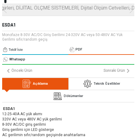
» Uygulamalar
» CNC Yedek Parça
Bize Ulaşın
» Makina Aydınlatma
» Konum
Tüm hakkı saklıdır. Sitemizde kullanılan tüm içerik ve görseller
Emos Grup'a ait olup izinsiz kullanımı hukuki yaptırıma tabidir.
ESDA1
Monofaze 8-30V AC/DC Giriş Gerilimi 24-320V AC veya 50-480V AC Yük
Gerilimi sıfır/random geçiş
PDF
Teklif İste
Whatsapp
Önceki Ürün
Sonraki Ürün
Açıklama
Teknik Özellikler
Dökümanlar
ESDA1
12-25-40A AC yük akımı
320V AC veya 480V AC yük gerilimi
8-30V AC/DC giriş gerilimi
Giriş gerilimi için LED gösterge
AC gerilimin sıfır/random geçişinde anahtarlama