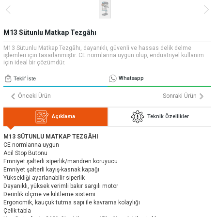
» Uygulamalar
» CNC Yedek Parça
Bize Ulaşın
» Makina Aydınlatma
» Konum
Tüm hakkı saklıdır. Sitemizde kullanılan tüm içerik ve görseller
M13 Sütunlu Matkap Tezgâhı
Emos Grup'a ait olup izinsiz kullanımı hukuki yaptırıma tabidir.
M13 Sütunlu Matkap Tezgâhı, dayanıklı, güvenli ve hassas delik delme
işlemleri için tasarlanmıştır. CE normlarına uygun olup, endüstriyel kullanım
için ideal bir çözümdür.
Whatsapp
Teklif İste
Önceki Ürün
Sonraki Ürün
Açıklama
Teknik Özellikler
M13 SÜTUNLU MATKAP TEZGÂHI
CE normlarına uygun
Acil Stop Butonu
Emniyet şalterli siperlik/mandren koruyucu
Emniyet şalterli kayış-kasnak kapağı
Yüksekliği ayarlanabilir siperlik
Dayanıklı, yüksek verimli bakır sargılı motor
Derinlik ölçme ve kilitleme sistemi
Ergonomik, kauçuk tutma sapı ile kavrama kolaylığı
Çelik tabla