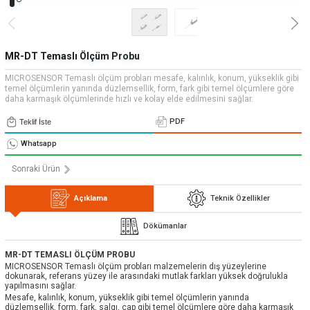
» Uygulamalar
» CNC Yedek Parça
Bize Ulaşın
» Makina Aydınlatma
» Konum
Tüm hakkı saklıdır. Sitemizde kullanılan tüm içerik ve görseller
Emos Grup'a ait olup izinsiz kullanımı hukuki yaptırıma tabidir.
MR-DT Temaslı Ölçüm Probu
MICROSENSOR Temaslı ölçüm probları mesafe, kalınlık, konum, yükseklik gibi
temel ölçümlerin yanında düzlemsellik, form, fark gibi temel ölçümlere göre
daha karmaşık ölçümlerinde hızlı ve kolay elde edilmesini sağlar.
PDF
Teklif İste
Whatsapp
Sonraki Ürün
Açıklama
Teknik Özellikler
Dökümanlar
MR-DT TEMASLI ÖLÇÜM PROBU
MICROSENSOR Temaslı ölçüm probları malzemelerin dış yüzeylerine
dokunarak, referans yüzey ile arasındaki mutlak farkları yüksek doğrulukla
yapılmasını sağlar.
Mesafe, kalınlık, konum, yükseklik gibi temel ölçümlerin yanında
düzlemsellik, form, fark, salgı, çap gibi temel ölçümlere göre daha karmaşık