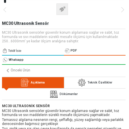
» Uygulamalar
» CNC Yedek Parça
Bize Ulaşın
» Makina Aydınlatma
» Konum
Tüm hakkı saklıdır. Sitemizde kullanılan tüm içerik ve görseller
Emos Grup'a ait olup izinsiz kullanımı hukuki yaptırıma tabidir.
MC30 Ultrasonik Sensör
MC30 Ultrasonik sensörler güvenilir konum algılaması sağlar ve sabit, toz
formunda ve sıvı maddelerin sürekli mesafe ölçümü için kullanılmaktadır.
250...6000mm' ye kadar ölçüm aralığına sahiptir.
PDF
Teklif İste
Whatsapp
Önceki Ürün
Açıklama
Teknik Özellikler
Dökümanlar
MC30 ULTRASONİK SENSÖR
MC30 Ultrasonik sensörler güvenilir konum algılaması sağlar ve sabit, toz
formunda ve sıvı maddelerin sürekli mesafe ölçümünü yapmaktadır.
Temassız algılama nesnenin rengi, şeffaflığı, yüzey sağlamlığı veya parlaklık
derecesinden bağımsız gerçekleşir.
Toz, pislik veya sis olan çevre koşullarında da sensör nesneleri güvenilir ve