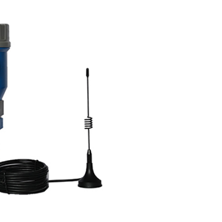
Potan
tomasyon ve Kontrol