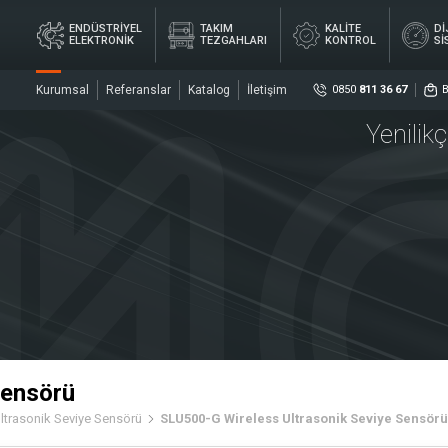
ENDÜSTRİYEL
TAKIM
KALİTE
Dİ
ELEKTRONİK
TEZGAHLARI
KONTROL
Sİ
Kurumsal
Referanslar
Katalog
İletişim
0850
811 36 67
Yenilik
Sosya
DİJ
YEL
TAKIM
KALİTE
ÖL
İK
TEZGAHLARI
KONTROL
Sİ
ler
Sensö
Merke
Sensörü
ltrasonik Seviye Sensörü
SLU500-G Wireless Ultrasonik Seviye Sensör
rler
Kaplin