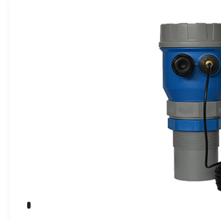
» Takım Tezgahları
İndikatörler
» Kalite Kontrol
» Dijital Ölçme Sistemleri
Endüstriyel O
» CNC Yedek Parça
» Makina Aydınlatma
Üretim
Kalite
Servis
Çözüm Ortakları
Referanslar
Bize Ulaşın
» Konum
Tüm hakkı saklıdır. Sitemizde kullanılan tüm içerik ve görseller
Emos Grup'a ait olup izinsiz kullanımı hukuki yaptırıma tabidir.