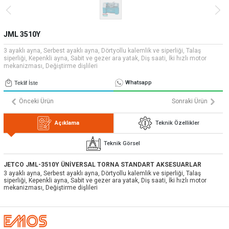
» Uygulamalar
» CNC Yedek Parça
Bize Ulaşın
» Makina Aydınlatma
» Konum
Tüm hakkı saklıdır. Sitemizde kullanılan tüm içerik ve görseller
JML 3510Y
Emos Grup'a ait olup izinsiz kullanımı hukuki yaptırıma tabidir.
3 ayaklı ayna, Serbest ayaklı ayna, Dörtyollu kalemlik ve siperliği, Talaş
siperliği, Kepenkli ayna, Sabit ve gezer ara yatak, Diş saati, İki hızlı motor
mekanizması, Değiştirme dişlileri
Whatsapp
Teklif İste
Önceki Ürün
Sonraki Ürün
Açıklama
Teknik Özellikler
Teknik Görsel
JETCO JML-3510Y ÜNİVERSAL TORNA STANDART AKSESUARLAR
3 ayaklı ayna, Serbest ayaklı ayna, Dörtyollu kalemlik ve siperliği, Talaş
siperliği, Kepenkli ayna, Sabit ve gezer ara yatak, Diş saati, İki hızlı motor
mekanizması, Değiştirme dişlileri