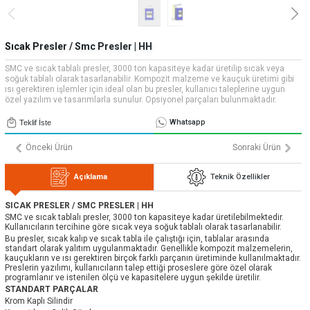
» Uygulamalar
» CNC Yedek Parça
Bize Ulaşın
» Makina Aydınlatma
» Konum
Tüm hakkı saklıdır. Sitemizde kullanılan tüm içerik ve görseller
Sıcak Presler / Smc Presler | HH
Emos Grup'a ait olup izinsiz kullanımı hukuki yaptırıma tabidir.
SMC ve sıcak tablalı presler, 3000 ton kapasiteye kadar üretilip sıcak veya
soğuk tablalı olarak tasarlanabilir. Kompozit malzeme ve kauçuk üretimi gibi
ısı gerektiren işlemler için ideal olan bu presler, kullanıcı taleplerine uygun
özel yazılım ve tasarımlarla sunulur. Opsiyonel parçaları bulunmaktadır.
Whatsapp
Teklif İste
Önceki Ürün
Sonraki Ürün
Açıklama
Teknik Özellikler
SICAK PRESLER / SMC PRESLER | HH
SMC ve sıcak tablalı presler, 3000 ton kapasiteye kadar üretilebilmektedir.
Kullanıcıların tercihine göre sıcak veya soğuk tablalı olarak tasarlanabilir.
Bu presler, sıcak kalıp ve sıcak tabla ile çalıştığı için, tablalar arasında
standart olarak yalıtım uygulanmaktadır. Genellikle kompozit malzemelerin,
kauçukların ve ısı gerektiren birçok farklı parçanın üretiminde kullanılmaktadır.
Preslerin yazılımı, kullanıcıların talep ettiği proseslere göre özel olarak
programlanır ve istenilen ölçü ve kapasitelere uygun şekilde üretilir.
STANDART PARÇALAR
Krom Kaplı Silindir